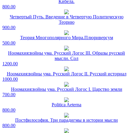
Кибела.
800.00
Четвертый Путь. Введение в Четвертую Политическую
Теорию
900.00
Теория Многополярного Мира.Плюриверсум
500.00
Ноомахия:войны ума. Русский Логос III. Образы русской
мысли. Сол
1200.00
Ноомахия:войны ума. Русский Логос II. Русский историал
1000.00
Ноомахия:войны ума. Русский Логос I. Царство земли
700.00
Politica Aeterna
800.00
Постфилософия. Три парадигмы в истории мысли
800.00