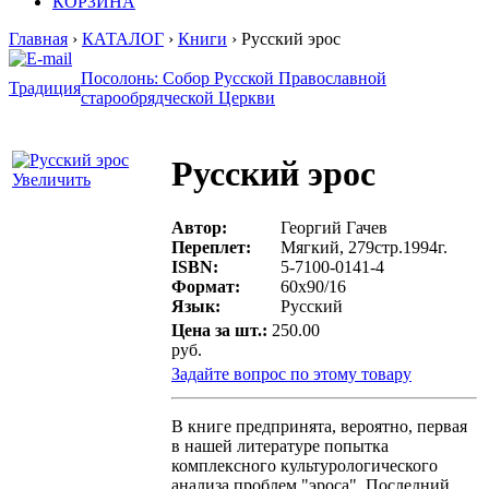
КОРЗИНА
Главная
›
КАТАЛОГ
›
Книги
› Русский эрос
Посолонь: Собор Русской Православной
Традиция
старообрядческой Церкви
Русский эрос
Увеличить
Автор:
Георгий Гачев
Переплет:
Мягкий, 279стр.1994г.
ISBN:
5-7100-0141-4
Формат:
60х90/16
Язык:
Русский
Цена за шт.:
250.00
руб.
Задайте вопрос по этому товару
В книге предпринята, вероятно, первая
в нашей литературе попытка
комплексного культурологического
анализа проблем "эроса". Последний