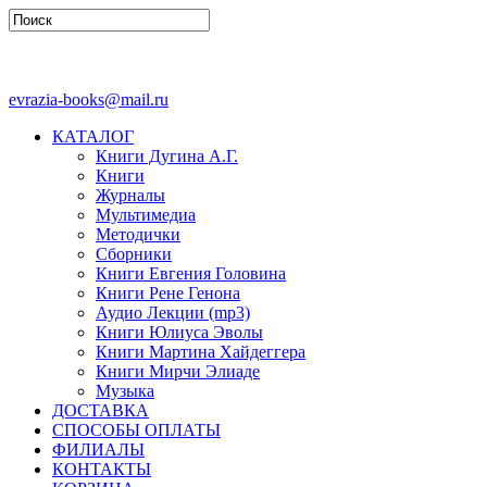
evrazia-books@mail.ru
КАТАЛОГ
Книги Дугина А.Г.
Книги
Журналы
Мультимедиа
Методички
Сборники
Книги Евгения Головина
Книги Рене Генона
Аудио Лекции (mp3)
Книги Юлиуса Эволы
Книги Мартина Хайдеггера
Книги Мирчи Элиаде
Музыка
ДОСТАВКА
СПОСОБЫ ОПЛАТЫ
ФИЛИАЛЫ
КОНТАКТЫ