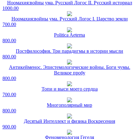
Ноомахия:войны ума. Русский Логос II. Русский историал
1000.00
Ноомахия:войны ума. Русский Логос I. Царство земли
700.00
Politica Aeterna
800.00
Постфилософия. Три парадигмы в истории мысли
800.00
Антикейменос. Эпистемологические войны. Боги чумы.
Великое пробу
800.00
Топи и выси моего сердца
700.00
Многополярный мир
800.00
Десятый Интеллект и физика Воскресения
900.00
Феноменология Гегеля