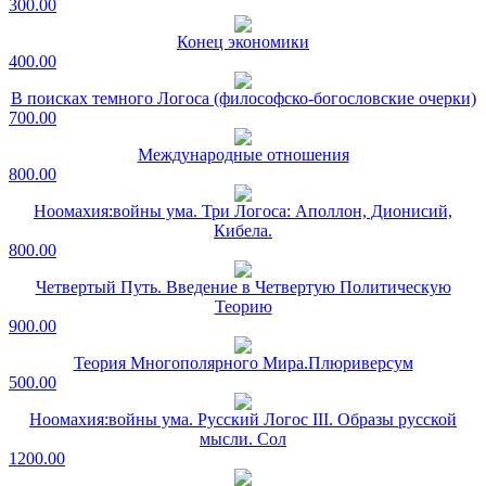
300.00
Конец экономики
400.00
В поисках темного Логоса (философско-богословские очерки)
700.00
Международные отношения
800.00
Ноомахия:войны ума. Три Логоса: Аполлон, Дионисий,
Кибела.
800.00
Четвертый Путь. Введение в Четвертую Политическую
Теорию
900.00
Теория Многополярного Мира.Плюриверсум
500.00
Ноомахия:войны ума. Русский Логос III. Образы русской
мысли. Сол
1200.00