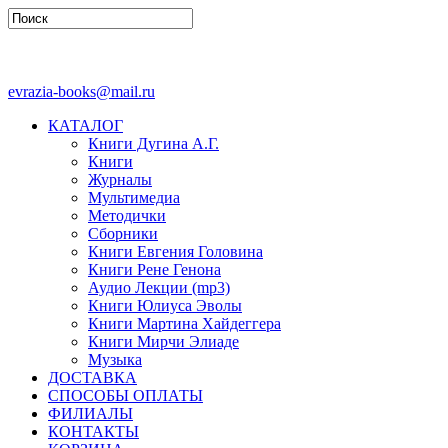
evrazia-books@mail.ru
КАТАЛОГ
Книги Дугина А.Г.
Книги
Журналы
Мультимедиа
Методички
Сборники
Книги Евгения Головина
Книги Рене Генона
Аудио Лекции (mp3)
Книги Юлиуса Эволы
Книги Мартина Хайдеггера
Книги Мирчи Элиаде
Музыка
ДОСТАВКА
СПОСОБЫ ОПЛАТЫ
ФИЛИАЛЫ
КОНТАКТЫ