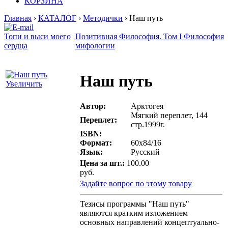
КОРЗИНА
Главная
›
КАТАЛОГ
›
Методички
› Наш путь
Топи и выси моего
Позитивная Философия. Том I Философия
сердца
мифологии
Наш путь
Увеличить
Автор:
Арктогея
Мягкий переплет, 144
Переплет:
стр.1999г.
ISBN:
Формат:
60х84/16
Язык:
Русский
Цена за шт.:
100.00
руб.
Задайте вопрос по этому товару
Тезисы программы "Наш путь"
являются кратким изложением
основных направлений концептуально-