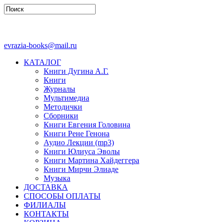
evrazia-books@mail.ru
КАТАЛОГ
Книги Дугина А.Г.
Книги
Журналы
Мультимедиа
Методички
Сборники
Книги Евгения Головина
Книги Рене Генона
Аудио Лекции (mp3)
Книги Юлиуса Эволы
Книги Мартина Хайдеггера
Книги Мирчи Элиаде
Музыка
ДОСТАВКА
СПОСОБЫ ОПЛАТЫ
ФИЛИАЛЫ
КОНТАКТЫ