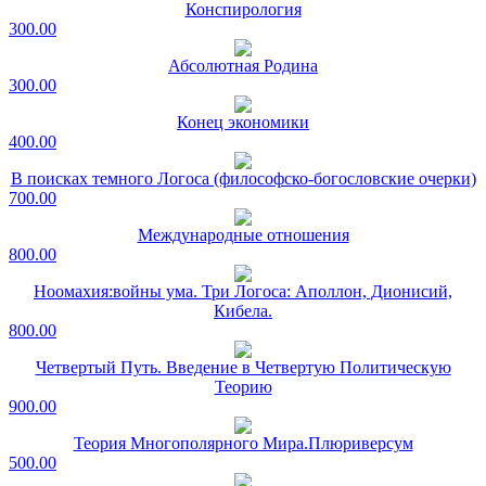
Конспирология
300.00
Абсолютная Родина
300.00
Конец экономики
400.00
В поисках темного Логоса (философско-богословские очерки)
700.00
Международные отношения
800.00
Ноомахия:войны ума. Три Логоса: Аполлон, Дионисий,
Кибела.
800.00
Четвертый Путь. Введение в Четвертую Политическую
Теорию
900.00
Теория Многополярного Мира.Плюриверсум
500.00