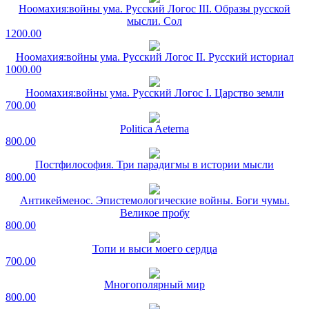
Ноомахия:войны ума. Русский Логос III. Образы русской
мысли. Сол
1200.00
Ноомахия:войны ума. Русский Логос II. Русский историал
1000.00
Ноомахия:войны ума. Русский Логос I. Царство земли
700.00
Politica Aeterna
800.00
Постфилософия. Три парадигмы в истории мысли
800.00
Антикейменос. Эпистемологические войны. Боги чумы.
Великое пробу
800.00
Топи и выси моего сердца
700.00
Многополярный мир
800.00