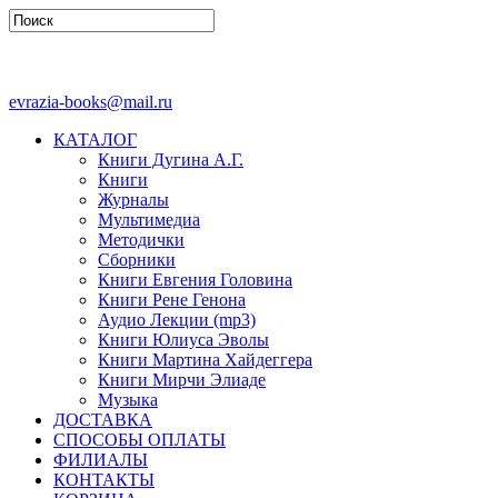
evrazia-books@mail.ru
КАТАЛОГ
Книги Дугина А.Г.
Книги
Журналы
Мультимедиа
Методички
Сборники
Книги Евгения Головина
Книги Рене Генона
Аудио Лекции (mp3)
Книги Юлиуса Эволы
Книги Мартина Хайдеггера
Книги Мирчи Элиаде
Музыка
ДОСТАВКА
СПОСОБЫ ОПЛАТЫ
ФИЛИАЛЫ
КОНТАКТЫ