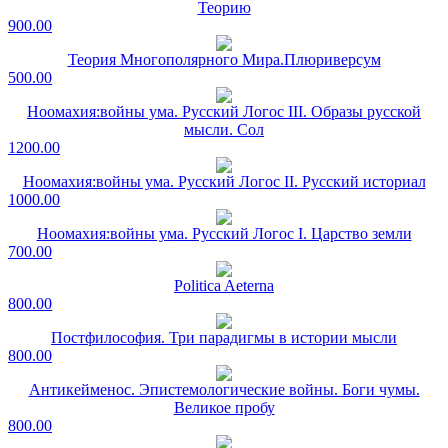
Теорию
900.00
Теория Многополярного Мира.Плюриверсум
500.00
Ноомахия:войны ума. Русский Логос III. Образы русской
мысли. Сол
1200.00
Ноомахия:войны ума. Русский Логос II. Русский историал
1000.00
Ноомахия:войны ума. Русский Логос I. Царство земли
700.00
Politica Aeterna
800.00
Постфилософия. Три парадигмы в истории мысли
800.00
Антикейменос. Эпистемологические войны. Боги чумы.
Великое пробу
800.00