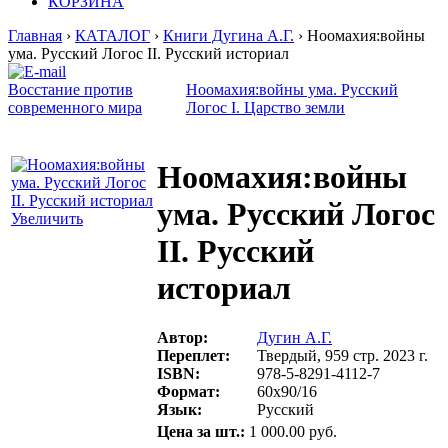
КОРЗИНА
Главная
›
КАТАЛОГ
›
Книги Дугина А.Г.
› Ноомахия:войны
ума. Русский Логос II. Русский историал
Восстание против
Ноомахия:войны ума. Русский
современного мира
Логос I. Царство земли
Ноомахия:войны
ума. Русский Логос
Увеличить
II. Русский
историал
Автор:
Дугин А.Г.
Переплет:
Твердый, 959 стр. 2023 г.
ISBN:
978-5-8291-4112-7
Формат:
60х90/16
Язык:
Русский
Цена за шт.:
1 000.00 руб.