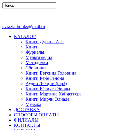
evrazia-books@mail.ru
КАТАЛОГ
Книги Дугина А.Г.
Книги
Журналы
Мультимедиа
Методички
Сборники
Книги Евгения Головина
Книги Рене Генона
Аудио Лекции (mp3)
Книги Юлиуса Эволы
Книги Мартина Хайдеггера
Книги Мирчи Элиаде
Музыка
ДОСТАВКА
СПОСОБЫ ОПЛАТЫ
ФИЛИАЛЫ
КОНТАКТЫ