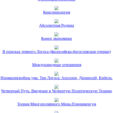
Конспирология
Абсолютная Родина
Конец экономики
В поисках темного Логоса (философско-богословские очерки)
Международные отношения
Ноомахия:войны ума. Три Логоса: Аполлон, Дионисий, Кибела.
Четвертый Путь. Введение в Четвертую Политическую Теорию
Теория Многополярного Мира.Плюриверсум