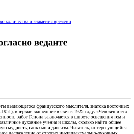
во количества и знамения времени
огласно веданте
оты выдающегося французского мыслителя, знатока восточных
-1951), впервые вышедшие в свет в 1925 году: «Человек и его
нность работ Генона заключается в широте освещения тем и
 различные духовные учения и школы, сколько найти общее
ю мудрость, санкхью и даосизм. Читатель, интересующийся
ное наслаждение от строгих ин-теллектуально-духовных