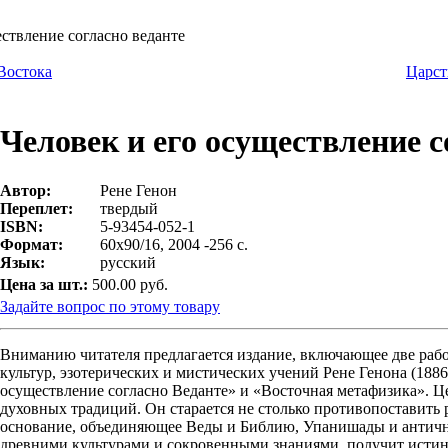
ествление согласно веданте
Востока
Царст
Человек и его осуществление с
Автор:
Рене Генон
Переплет:
твердый
ISBN:
5-93454-052-1
Формат:
60х90/16, 2004 -256 с.
Язык:
русский
Цена за шт.:
500.00 руб.
Задайте вопрос по этому товару
Вниманию читателя предлагается издание, включающее две раб
культур, эзотерических и мистических учений Рене Генона (1886
осуществление согласно Веданте» и «Восточная метафизика». Це
духовных традиций. Он старается не столько противопоставить
основание, объединяющее Веды и Библию, Упанишады и античну
древними культурами и сокровенными знаниями, получит истин