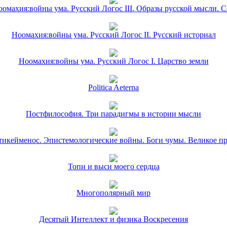
омахия:войны ума. Русский Логос III. Образы русской мысли. 
Ноомахия:войны ума. Русский Логос II. Русский историал
Ноомахия:войны ума. Русский Логос I. Царство земли
Politica Aeterna
Постфилософия. Три парадигмы в истории мысли
икейменос. Эпистемологические войны. Боги чумы. Великое п
Топи и выси моего сердца
Многополярный мир
Десятый Интеллект и физика Воскресения