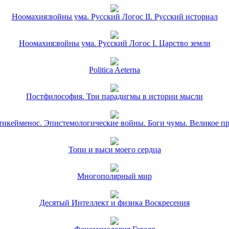
Ноомахия:войны ума. Русский Логос II. Русский историал
Ноомахия:войны ума. Русский Логос I. Царство земли
Politica Aeterna
Постфилософия. Три парадигмы в истории мысли
икейменос. Эпистемологические войны. Боги чумы. Великое п
Топи и выси моего сердца
Многополярный мир
Десятый Интеллект и физика Воскресения