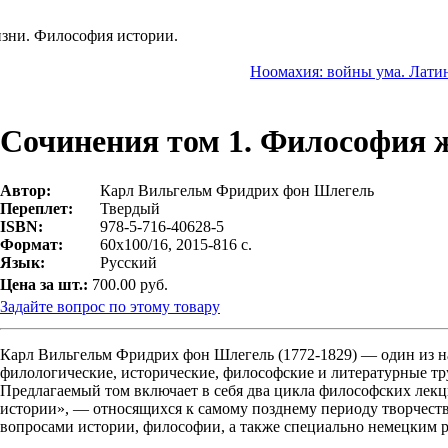
зни. Философия истории.
Ноомахия: войны ума. Латин
Сочинения том 1. Философия 
Автор:
Карл Вильгельм Фридрих фон Шлегель
Переплет:
Твердый
ISBN:
978-5-716-40628-5
Формат:
60х100/16, 2015-816 с.
Язык:
Русский
Цена за шт.:
700.00 руб.
Задайте вопрос по этому товару
Карл Вильгельм Фридрих фон Шлегель (1772-1829) — один из на
филологические, исторические, философские и литературные тр
Предлагаемый том включает в себя два цикла философских ле
истории», — относящихся к самому позднему периоду творчества
вопросами истории, философии, а также специально немецким 