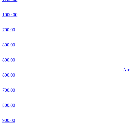
1000.00
700.00
800.00
800.00
Ант
800.00
700.00
800.00
900.00