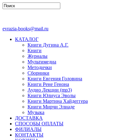
evrazia-books@mail.ru
КАТАЛОГ
Книги Дугина А.Г.
Книги
Журналы
Мультимедиа
Методички
Сборники
Книги Евгения Головина
Книги Рене Генона
Аудио Лекции (mp3)
Книги Юлиуса Эволы
Книги Мартина Хайдеггера
Книги Мирчи Элиаде
Музыка
ДОСТАВКА
СПОСОБЫ ОПЛАТЫ
ФИЛИАЛЫ
КОНТАКТЫ