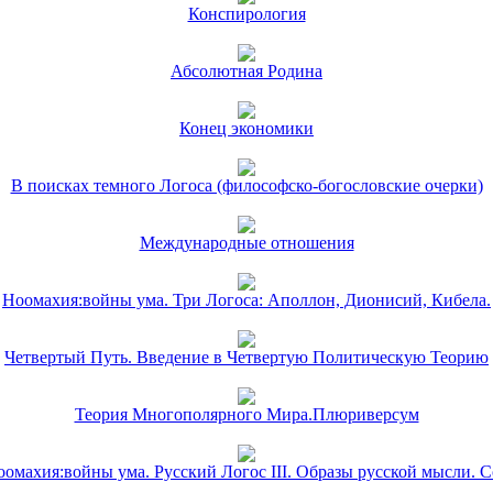
Конспирология
Абсолютная Родина
Конец экономики
В поисках темного Логоса (философско-богословские очерки)
Международные отношения
Ноомахия:войны ума. Три Логоса: Аполлон, Дионисий, Кибела.
Четвертый Путь. Введение в Четвертую Политическую Теорию
Теория Многополярного Мира.Плюриверсум
омахия:войны ума. Русский Логос III. Образы русской мысли. 