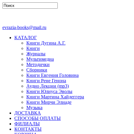
evrazia-books@mail.ru
КАТАЛОГ
Книги Дугина А.Г.
Книги
Журналы
Мультимедиа
Методички
Сборники
Книги Евгения Головина
Книги Рене Генона
Аудио Лекции (mp3)
Книги Юлиуса Эволы
Книги Мартина Хайдеггера
Книги Мирчи Элиаде
Музыка
ДОСТАВКА
СПОСОБЫ ОПЛАТЫ
ФИЛИАЛЫ
КОНТАКТЫ