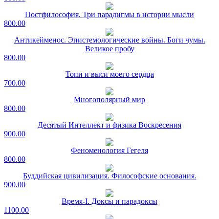
Постфилософия. Три парадигмы в истории мысли
800.00
Антикейменос. Эпистемологические войны. Боги чумы.
Великое пробу
800.00
Топи и выси моего сердца
700.00
Многополярный мир
800.00
Десятый Интеллект и физика Воскресения
900.00
Феноменология Гегеля
800.00
Буддийская цивилизация. Философские основания.
900.00
Время-I. Доксы и парадоксы
1100.00