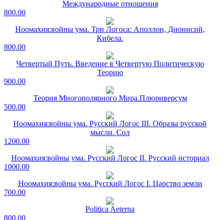
Международные отношения
800.00
Ноомахия:войны ума. Три Логоса: Аполлон, Дионисий,
Кибела.
800.00
Четвертый Путь. Введение в Четвертую Политическую
Теорию
900.00
Теория Многополярного Мира.Плюриверсум
500.00
Ноомахия:войны ума. Русский Логос III. Образы русской
мысли. Сол
1200.00
Ноомахия:войны ума. Русский Логос II. Русский историал
1000.00
Ноомахия:войны ума. Русский Логос I. Царство земли
700.00
Politica Aeterna
800.00