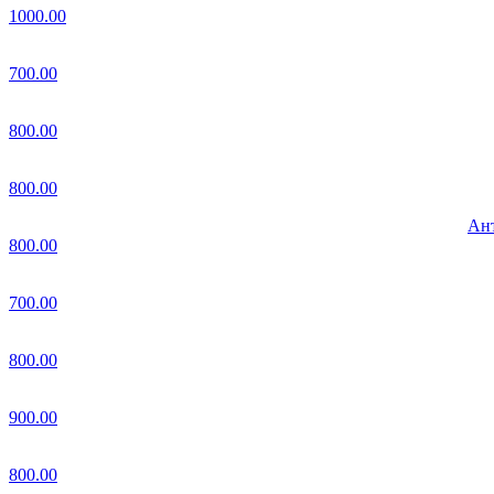
1000.00
700.00
800.00
800.00
Ант
800.00
700.00
800.00
900.00
800.00