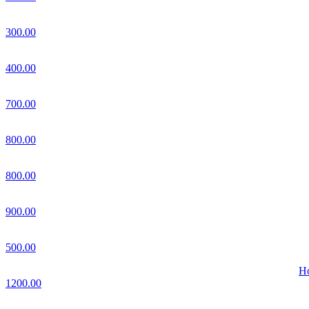
300.00
400.00
700.00
800.00
800.00
900.00
500.00
Но
1200.00