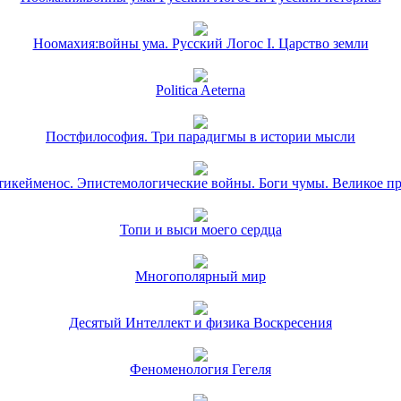
Ноомахия:войны ума. Русский Логос I. Царство земли
Politica Aeterna
Постфилософия. Три парадигмы в истории мысли
икейменос. Эпистемологические войны. Боги чумы. Великое п
Топи и выси моего сердца
Многополярный мир
Десятый Интеллект и физика Воскресения
Феноменология Гегеля