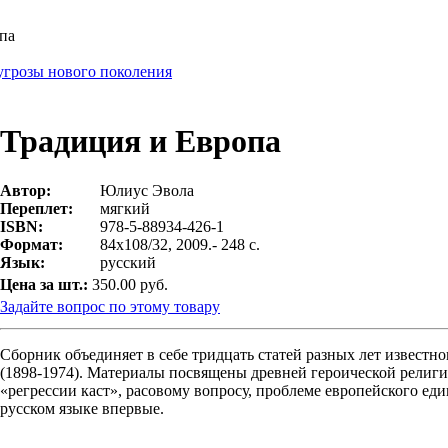
па
угрозы нового поколения
Традиция и Европа
Автор:
Юлиус Эвола
Переплет:
мягкий
ISBN:
978-5-88934-426-1
Формат:
84х108/32, 2009.- 248 с.
Язык:
русский
Цена за шт.:
350.00 руб.
Задайте вопрос по этому товару
Сборник объединяет в себе тридцать статей разных лет извест
(1898-1974). Материалы посвящены древней героической религи
«регрессии каст», расовому вопросу, проблеме европейского ед
русском языке впервые.