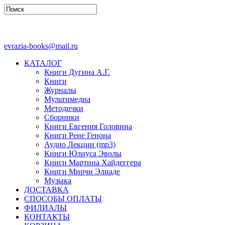
evrazia-books@mail.ru
КАТАЛОГ
Книги Дугина А.Г.
Книги
Журналы
Мультимедиа
Методички
Сборники
Книги Евгения Головина
Книги Рене Генона
Аудио Лекции (mp3)
Книги Юлиуса Эволы
Книги Мартина Хайдеггера
Книги Мирчи Элиаде
Музыка
ДОСТАВКА
СПОСОБЫ ОПЛАТЫ
ФИЛИАЛЫ
КОНТАКТЫ