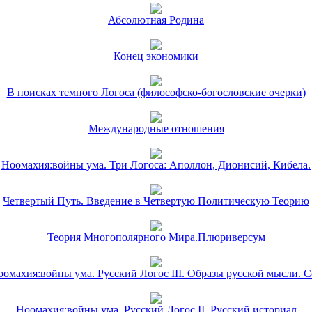
Абсолютная Родина
Конец экономики
В поисках темного Логоса (философско-богословские очерки)
Международные отношения
Ноомахия:войны ума. Три Логоса: Аполлон, Дионисий, Кибела.
Четвертый Путь. Введение в Четвертую Политическую Теорию
Теория Многополярного Мира.Плюриверсум
омахия:войны ума. Русский Логос III. Образы русской мысли. 
Ноомахия:войны ума. Русский Логос II. Русский историал