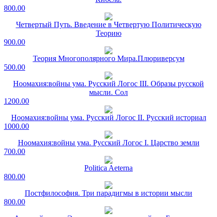
800.00
Четвертый Путь. Введение в Четвертую Политическую
Теорию
900.00
Теория Многополярного Мира.Плюриверсум
500.00
Ноомахия:войны ума. Русский Логос III. Образы русской
мысли. Сол
1200.00
Ноомахия:войны ума. Русский Логос II. Русский историал
1000.00
Ноомахия:войны ума. Русский Логос I. Царство земли
700.00
Politica Aeterna
800.00
Постфилософия. Три парадигмы в истории мысли
800.00