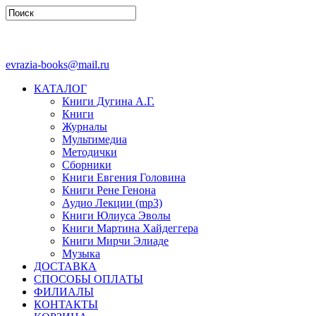
evrazia-books@mail.ru
КАТАЛОГ
Книги Дугина А.Г.
Книги
Журналы
Мультимедиа
Методички
Сборники
Книги Евгения Головина
Книги Рене Генона
Аудио Лекции (mp3)
Книги Юлиуса Эволы
Книги Мартина Хайдеггера
Книги Мирчи Элиаде
Музыка
ДОСТАВКА
СПОСОБЫ ОПЛАТЫ
ФИЛИАЛЫ
КОНТАКТЫ