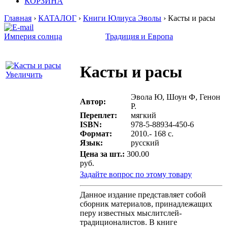
КОРЗИНА
Главная
›
КАТАЛОГ
›
Книги Юлиуса Эволы
› Касты и расы
Империя солнца
Традиция и Европа
Касты и расы
Увеличить
Эвола Ю, Шоун Ф, Генон
Автор:
Р.
Переплет:
мягкий
ISBN:
978-5-88934-450-6
Формат:
2010.- 168 с.
Язык:
русский
Цена за шт.:
300.00
руб.
Задайте вопрос по этому товару
Данное издание представляет собой
сборник материалов, принадлежащих
перу известных мыслитслей-
традиционалистов. В книге