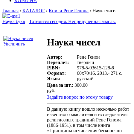
КОРЗИНА
Главная
›
КАТАЛОГ
›
Книги Рене Генона
› Наука чисел
Наука букв
Тотемизм сегодня. Неприрученная мысль.
Наука чисел
Увеличить
Автор:
Рене Генон
Переплет:
твердый
ISBN:
978-5-93615-128-6
Формат:
60х70/16, 2013.- 271 с.
Язык:
русский
Цена за шт.:
300.00
руб.
Задайте вопрос по этому товару
В данную книгу вошло несколько работ
известного мыслителя и исследователя
религиозных традиций Рене Генома
(1886-1951). в том числе книга
«Принципы исчисления бесконечно