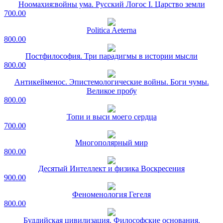
Ноомахия:войны ума. Русский Логос I. Царство земли
700.00
Politica Aeterna
800.00
Постфилософия. Три парадигмы в истории мысли
800.00
Антикейменос. Эпистемологические войны. Боги чумы.
Великое пробу
800.00
Топи и выси моего сердца
700.00
Многополярный мир
800.00
Десятый Интеллект и физика Воскресения
900.00
Феноменология Гегеля
800.00
Буддийская цивилизация. Философские основания.