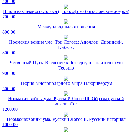
400.00
В поисках темного Логоса (философско-богословские очерки)
700.00
Международные отношения
800.00
Ноомахия:войны ума. Три Логоса: Аполлон, Дионисий,
Кибела.
800.00
Четвертый Путь. Введение в Четвертую Политическую
Теорию
900.00
Теория Многополярного Мира.Плюриверсум
500.00
Ноомахия:войны ума. Русский Логос III. Образы русской
мысли. Сол
1200.00
Ноомахия:войны ума. Русский Логос II. Русский историал
1000.00