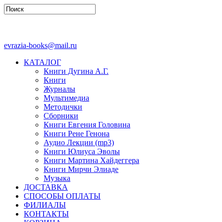
evrazia-books@mail.ru
КАТАЛОГ
Книги Дугина А.Г.
Книги
Журналы
Мультимедиа
Методички
Сборники
Книги Евгения Головина
Книги Рене Генона
Аудио Лекции (mp3)
Книги Юлиуса Эволы
Книги Мартина Хайдеггера
Книги Мирчи Элиаде
Музыка
ДОСТАВКА
СПОСОБЫ ОПЛАТЫ
ФИЛИАЛЫ
КОНТАКТЫ