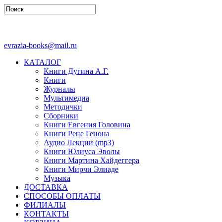
evrazia-books@mail.ru
КАТАЛОГ
Книги Дугина А.Г.
Книги
Журналы
Мультимедиа
Методички
Сборники
Книги Евгения Головина
Книги Рене Генона
Аудио Лекции (mp3)
Книги Юлиуса Эволы
Книги Мартина Хайдеггера
Книги Мирчи Элиаде
Музыка
ДОСТАВКА
СПОСОБЫ ОПЛАТЫ
ФИЛИАЛЫ
КОНТАКТЫ