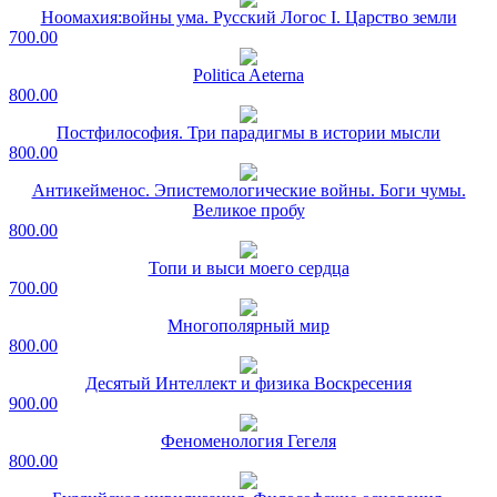
Ноомахия:войны ума. Русский Логос I. Царство земли
700.00
Politica Aeterna
800.00
Постфилософия. Три парадигмы в истории мысли
800.00
Антикейменос. Эпистемологические войны. Боги чумы.
Великое пробу
800.00
Топи и выси моего сердца
700.00
Многополярный мир
800.00
Десятый Интеллект и физика Воскресения
900.00
Феноменология Гегеля
800.00