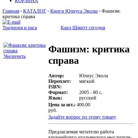
КОРЗИНА
Главная
›
КАТАЛОГ
›
Книги Юлиуса Эволы
› Фашизм:
критика справа
Традиция и раса
Карл Шмитт сегодня
Фашизм: критика
Увеличить
справа
Автор:
Юлиус Эвола
Переплет:
мягкий
ISBN:
Формат:
2005 - 80 с.
Язык:
русский
Цена за шт.:
400.00
руб.
Задайте вопрос по этому товару
Предлагаемая читателю работа
крупнейшего итальянского мыслителя-