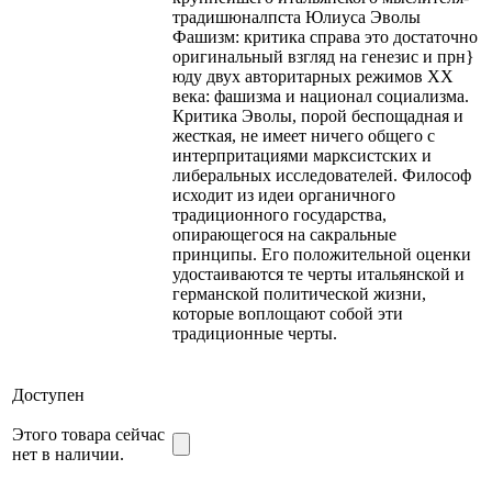
традишюналпста Юлиуса Эволы
Фашизм: критика справа это достаточно
оригинальный взгляд на генезис и прн}
юду двух авторитарных режимов XX
века: фашизма и национал социализма.
Критика Эволы, порой беспощадная и
жесткая, не имеет ничего общего с
интерпритациями марксистских и
либеральных исследователей. Философ
исходит из идеи органичного
традиционного государства,
опирающегося на сакральные
принципы. Его положительной оценки
удостаиваются те черты итальянской и
германской политической жизни,
которые воплощают собой эти
традиционные черты.
Доступен
Этого товара сейчас
нет в наличии.