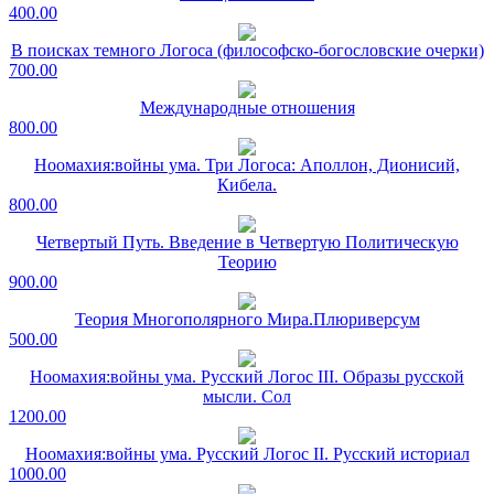
400.00
В поисках темного Логоса (философско-богословские очерки)
700.00
Международные отношения
800.00
Ноомахия:войны ума. Три Логоса: Аполлон, Дионисий,
Кибела.
800.00
Четвертый Путь. Введение в Четвертую Политическую
Теорию
900.00
Теория Многополярного Мира.Плюриверсум
500.00
Ноомахия:войны ума. Русский Логос III. Образы русской
мысли. Сол
1200.00
Ноомахия:войны ума. Русский Логос II. Русский историал
1000.00