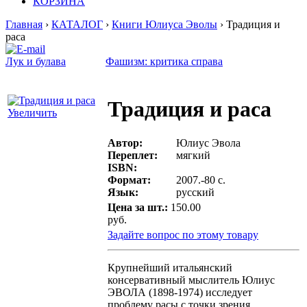
КОРЗИНА
Главная
›
КАТАЛОГ
›
Книги Юлиуса Эволы
› Традиция и
раса
Лук и булава
Фашизм: критика справа
Традиция и раса
Увеличить
Автор:
Юлиус Эвола
Переплет:
мягкий
ISBN:
Формат:
2007.-80 с.
Язык:
русский
Цена за шт.:
150.00
руб.
Задайте вопрос по этому товару
Крупнейший итальянский
консервативный мыслитель Юлиус
ЭВОЛА (1898-1974) исследует
проблему расы с точки зрения