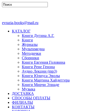
evrazia-books@mail.ru
КАТАЛОГ
Книги Дугина А.Г.
Книги
Журналы
Мультимедиа
Методички
Сборники
Книги Евгения Головина
Книги Рене Генона
Аудио Лекции (mp3)
Книги Юлиуса Эволы
Книги Мартина Хайдеггера
Книги Мирчи Элиаде
Музыка
ДОСТАВКА
СПОСОБЫ ОПЛАТЫ
ФИЛИАЛЫ
КОНТАКТЫ