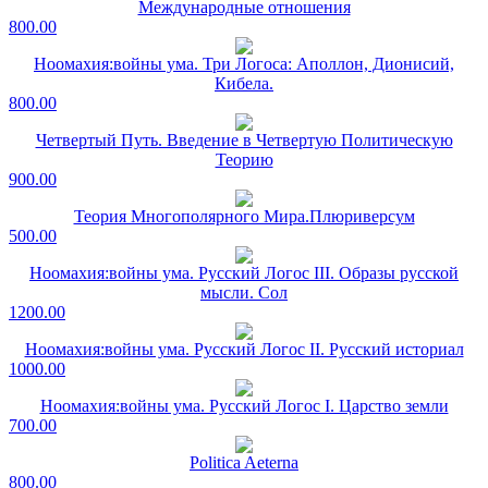
Международные отношения
800.00
Ноомахия:войны ума. Три Логоса: Аполлон, Дионисий,
Кибела.
800.00
Четвертый Путь. Введение в Четвертую Политическую
Теорию
900.00
Теория Многополярного Мира.Плюриверсум
500.00
Ноомахия:войны ума. Русский Логос III. Образы русской
мысли. Сол
1200.00
Ноомахия:войны ума. Русский Логос II. Русский историал
1000.00
Ноомахия:войны ума. Русский Логос I. Царство земли
700.00
Politica Aeterna
800.00