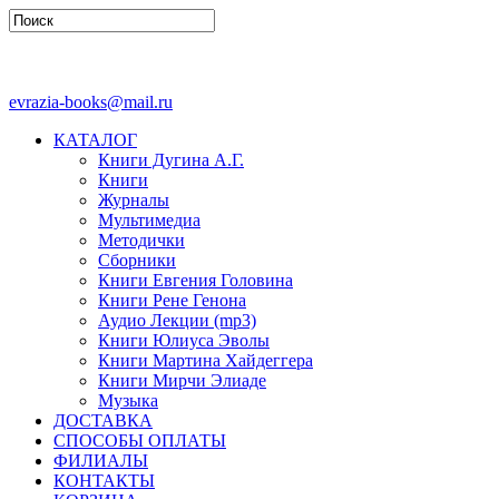
evrazia-books@mail.ru
КАТАЛОГ
Книги Дугина А.Г.
Книги
Журналы
Мультимедиа
Методички
Сборники
Книги Евгения Головина
Книги Рене Генона
Аудио Лекции (mp3)
Книги Юлиуса Эволы
Книги Мартина Хайдеггера
Книги Мирчи Элиаде
Музыка
ДОСТАВКА
СПОСОБЫ ОПЛАТЫ
ФИЛИАЛЫ
КОНТАКТЫ