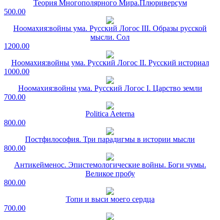
Теория Многополярного Мира.Плюриверсум
500.00
Ноомахия:войны ума. Русский Логос III. Образы русской
мысли. Сол
1200.00
Ноомахия:войны ума. Русский Логос II. Русский историал
1000.00
Ноомахия:войны ума. Русский Логос I. Царство земли
700.00
Politica Aeterna
800.00
Постфилософия. Три парадигмы в истории мысли
800.00
Антикейменос. Эпистемологические войны. Боги чумы.
Великое пробу
800.00
Топи и выси моего сердца
700.00