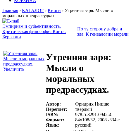
КОРЗИНА
Главная
›
КАТАЛОГ
›
Книги
› Утренняя заря: Мысли о
моральных предрассудках.
Эмпиризм и субьективность.
По ту сторону добра и
Критическая философия Канта.
зла. К генеалогии морали
Бергсони
Утренняя заря:
Мысли о
Увеличить
моральных
предрассудках.
Автор:
Фридрих Ницше
Переплет:
твердый
ISBN:
978-5-8291-0942-4
Формат:
84х108/32, 2008.-334 с.
Язык:
русский