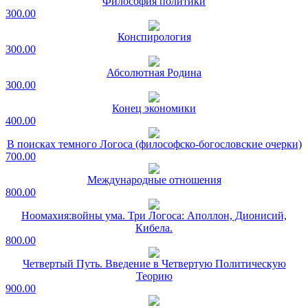
Философия политики
300.00
Конспирология
300.00
Абсолютная Родина
300.00
Конец экономики
400.00
В поисках темного Логоса (философско-богословские очерки)
700.00
Международные отношения
800.00
Ноомахия:войны ума. Три Логоса: Аполлон, Дионисий,
Кибела.
800.00
Четвертый Путь. Введение в Четвертую Политическую
Теорию
900.00