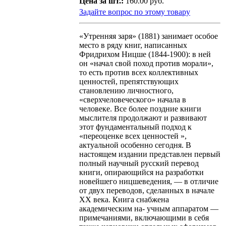
Цена за шт.:
160.00 руб.
Задайте вопрос по этому товару
«Утренняя заря» (1881) занимает особое
место в ряду книг, написанных
Фридрихом Ницше (1844-1900): в ней
он «начал свой поход против морали»,
то есть против всех коллективных
ценностей, препятствующих
становлению личностного,
«сверхчеловеческого» начала в
человеке. Все более поздние книги
мыслителя продолжают и развивают
этот фундаментальный подход к
«переоценке всех ценностей »,
актуальной особенно сегодня. В
настоящем издании представлен первый
полный научный русский перевод
книги, опирающийся на разработки
новейшего ницшеведения, — в отличие
от двух переводов, сделанных в начале
XX века. Книга снабжена
академическим на- учным аппаратом —
примечаниями, включающими в себя