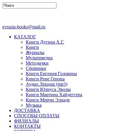
evrazia-books@mail.ru
КАТАЛОГ
Книги Дугина А.Г.
Книги
Журналы
Мультимедиа
Методички
Сборники
Книги Евгения Головина
Книги Рене Генона
Аудио Лекции (mp3)
Книги Юлиуса Эволы
Книги Мартина Хайдеггера
Книги Мирчи Элиаде
Музыка
ДОСТАВКА
СПОСОБЫ ОПЛАТЫ
ФИЛИАЛЫ
КОНТАКТЫ