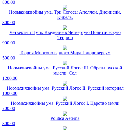
800.00
Ноомахия:войны ума. Три Логоса: Аполлон, Дионисий,
Кибела.
800.00
Четвертый Путь. Введение в Четвертую Политическую
Теорию
900.00
Теория Многополярного Мира.Плюриверсум
500.00
Ноомахия:войны ума. Русский Логос III. Образы русской
мысли. Сол
1200.00
Ноомахия:войны ума. Русский Логос II. Русский историал
1000.00
Ноомахия:войны ума. Русский Логос I. Царство земли
700.00
Politica Aeterna
800.00