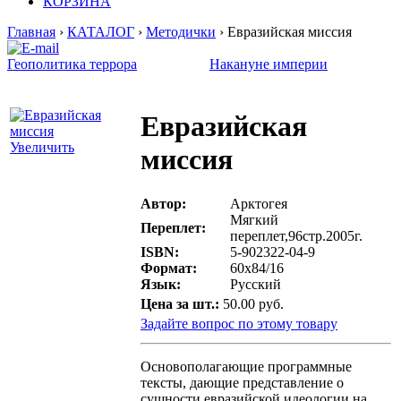
КОРЗИНА
Главная
›
КАТАЛОГ
›
Методички
› Евразийская миссия
Геополитика террора
Накануне империи
Евразийская
Увеличить
миссия
Автор:
Арктогея
Мягкий
Переплет:
переплет,96стр.2005г.
ISBN:
5-902322-04-9
Формат:
60х84/16
Язык:
Русский
Цена за шт.:
50.00 руб.
Задайте вопрос по этому товару
Основополагающие программные
тексты, дающие представление о
сущности евразийской идеологии на