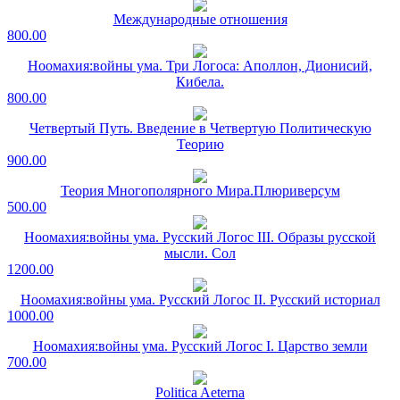
Международные отношения
800.00
Ноомахия:войны ума. Три Логоса: Аполлон, Дионисий,
Кибела.
800.00
Четвертый Путь. Введение в Четвертую Политическую
Теорию
900.00
Теория Многополярного Мира.Плюриверсум
500.00
Ноомахия:войны ума. Русский Логос III. Образы русской
мысли. Сол
1200.00
Ноомахия:войны ума. Русский Логос II. Русский историал
1000.00
Ноомахия:войны ума. Русский Логос I. Царство земли
700.00
Politica Aeterna