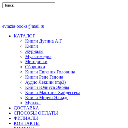
evrazia-books@mail.ru
КАТАЛОГ
Книги Дугина А.Г.
Книги
Журналы
Мультимедиа
Методички
Сборники
Книги Евгения Головина
Книги Рене Генона
Аудио Лекции (mp3)
Книги Юлиуса Эволы
Книги Мартина Хайдеггера
Книги Мирчи Элиаде
Музыка
ДОСТАВКА
СПОСОБЫ ОПЛАТЫ
ФИЛИАЛЫ
КОНТАКТЫ