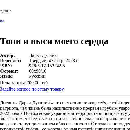
сердца
ва
Топи и выси моего сердца
Автор:
Дарья Дугина
Переплет:
Твердый, 432 стр. 2023 г.
ISBN:
978-5-17-153742-5
Формат:
60х90/16
Язык:
Русский
Цена за шт.:
700.00 руб.
Задайте вопрос по этому товару
Дневник Дарьи Дугиной – это памятник поиску себя, своей идеи
патриота, чья жизнь была насильственно прервана грубым ударо
2022 года в Подмосковье украинской террористкой по прямому 
знала о том, что ее заметки, цитаты, исповедальные признания,
когда-то станут достоянием общественности. Отсюда ее неподдел
героической гибели, ее жертвы во имя русской цивилизации и р