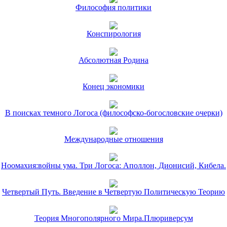
Философия политики
Конспирология
Абсолютная Родина
Конец экономики
В поисках темного Логоса (философско-богословские очерки)
Международные отношения
Ноомахия:войны ума. Три Логоса: Аполлон, Дионисий, Кибела.
Четвертый Путь. Введение в Четвертую Политическую Теорию
Теория Многополярного Мира.Плюриверсум