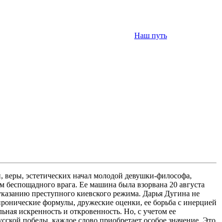
Наш путь
, веры, эстетических начал молодой девушки-философа,
м беспощадного врага. Ее машина была взорвана 20 августа
указанию преступного киевского режима. Дарья Дугина не
 иронические формулы, дружеские оценки, ее борьба с инерцией
ьная искренность и откровенность. Но, с учетом ее
усской победы, каждое слово приобретает особое значение. Это