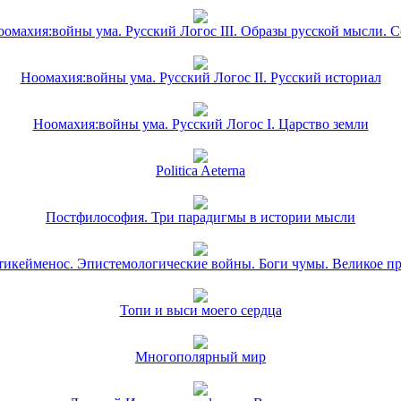
омахия:войны ума. Русский Логос III. Образы русской мысли. 
Ноомахия:войны ума. Русский Логос II. Русский историал
Ноомахия:войны ума. Русский Логос I. Царство земли
Politica Aeterna
Постфилософия. Три парадигмы в истории мысли
икейменос. Эпистемологические войны. Боги чумы. Великое п
Топи и выси моего сердца
Многополярный мир