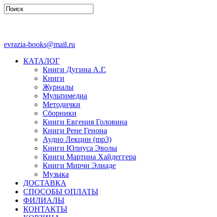
evrazia-books@mail.ru
КАТАЛОГ
Книги Дугина А.Г.
Книги
Журналы
Мультимедиа
Методички
Сборники
Книги Евгения Головина
Книги Рене Генона
Аудио Лекции (mp3)
Книги Юлиуса Эволы
Книги Мартина Хайдеггера
Книги Мирчи Элиаде
Музыка
ДОСТАВКА
СПОСОБЫ ОПЛАТЫ
ФИЛИАЛЫ
КОНТАКТЫ