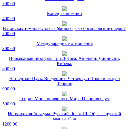
300.00
Конец экономики
400.00
В поисках темного Логоса (философско-богословские очерки)
700.00
Международные отношения
800.00
Ноомахия:войны ума. Три Логоса: Аполлон, Дионисий,
Кибела.
800.00
Четвертый Путь. Введение в Четвертую Политическую
Теорию
900.00
Теория Многополярного Мира.Плюриверсум
500.00
Ноомахия:войны ума. Русский Логос III. Образы русской
мысли. Сол
1200.00