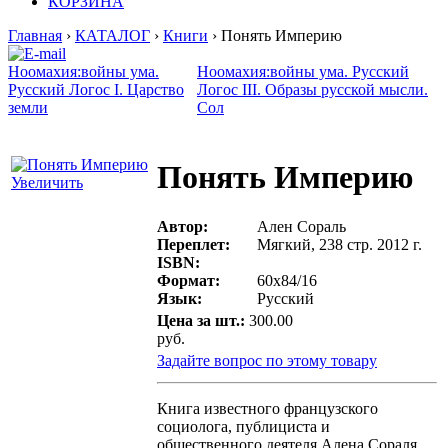
КОРЗИНА
Главная
›
КАТАЛОГ
›
Книги
› Понять Империю
Ноомахия:войны ума.
Ноомахия:войны ума. Русский
Русский Логос I. Царство
Логос III. Образы русской мысли.
земли
Сол
Понять Империю
Увеличить
Автор:
Ален Сораль
Переплет:
Мягкий, 238 стр. 2012 г.
ISBN:
Формат:
60х84/16
Язык:
Русский
Цена за шт.:
300.00
руб.
Задайте вопрос по этому товару
Книга известного французского
социолога, публициста и
общественного деятеля Алена Сораля