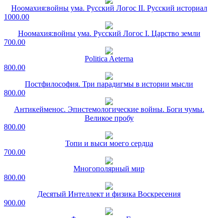
Ноомахия:войны ума. Русский Логос II. Русский историал
1000.00
Ноомахия:войны ума. Русский Логос I. Царство земли
700.00
Politica Aeterna
800.00
Постфилософия. Три парадигмы в истории мысли
800.00
Антикейменос. Эпистемологические войны. Боги чумы.
Великое пробу
800.00
Топи и выси моего сердца
700.00
Многополярный мир
800.00
Десятый Интеллект и физика Воскресения
900.00