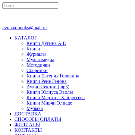
evrazia-books@mail.ru
КАТАЛОГ
Книги Дугина А.Г.
Книги
Журналы
Мультимедиа
Методички
Сборники
Книги Евгения Головина
Книги Рене Генона
Аудио Лекции (mp3)
Книги Юлиуса Эволы
Книги Мартина Хайдеггера
Книги Мирчи Элиаде
Музыка
ДОСТАВКА
СПОСОБЫ ОПЛАТЫ
ФИЛИАЛЫ
КОНТАКТЫ