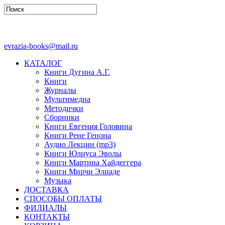
evrazia-books@mail.ru
КАТАЛОГ
Книги Дугина А.Г.
Книги
Журналы
Мультимедиа
Методички
Сборники
Книги Евгения Головина
Книги Рене Генона
Аудио Лекции (mp3)
Книги Юлиуса Эволы
Книги Мартина Хайдеггера
Книги Мирчи Элиаде
Музыка
ДОСТАВКА
СПОСОБЫ ОПЛАТЫ
ФИЛИАЛЫ
КОНТАКТЫ