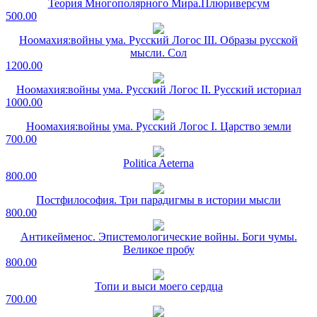
Теория Многополярного Мира.Плюриверсум
500.00
Ноомахия:войны ума. Русский Логос III. Образы русской
мысли. Сол
1200.00
Ноомахия:войны ума. Русский Логос II. Русский историал
1000.00
Ноомахия:войны ума. Русский Логос I. Царство земли
700.00
Politica Aeterna
800.00
Постфилософия. Три парадигмы в истории мысли
800.00
Антикейменос. Эпистемологические войны. Боги чумы.
Великое пробу
800.00
Топи и выси моего сердца
700.00