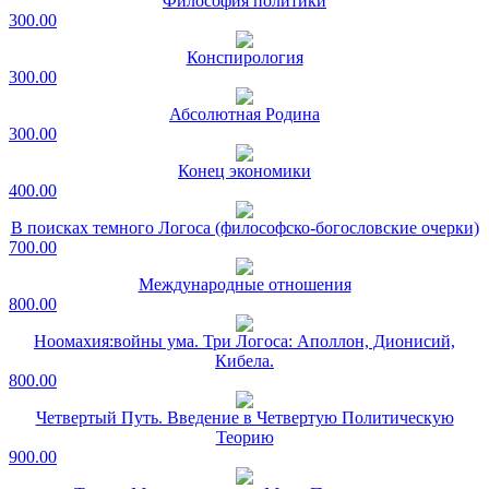
Философия политики
300.00
Конспирология
300.00
Абсолютная Родина
300.00
Конец экономики
400.00
В поисках темного Логоса (философско-богословские очерки)
700.00
Международные отношения
800.00
Ноомахия:войны ума. Три Логоса: Аполлон, Дионисий,
Кибела.
800.00
Четвертый Путь. Введение в Четвертую Политическую
Теорию
900.00