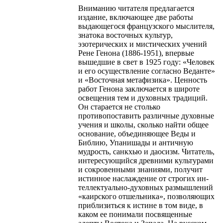
Вниманию читателя предлагается
издание, включающее две работы
выдающегося французского мыслителя,
знатока восточных культур,
эзотерических и мистических учений
Рене Генона (1886-1951), впервые
вышедшие в свет в 1925 году: «Человек
и его осуществление согласно Веданте»
и «Восточная метафизика». Ценность
работ Генона заключается в широте
освещения тем и духовных традиций.
Он старается не столько
противопоставить различные духовные
учения и школы, сколько найти общее
основание, объединяющее Веды и
Библию, Упанишады и античную
мудрость, санкхью и даосизм. Читатель,
интересующийся древними культурами
и сокровенными знаниями, получит
истинное наслаждение от строгих ин-
теллектуально-духовных размышлений
«каирского отшельника», позволяющих
приблизиться к истине в том виде, в
каком ее понимали посвященные