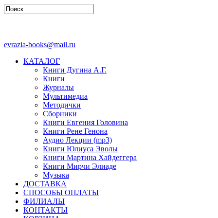
evrazia-books@mail.ru
КАТАЛОГ
Книги Дугина А.Г.
Книги
Журналы
Мультимедиа
Методички
Сборники
Книги Евгения Головина
Книги Рене Генона
Аудио Лекции (mp3)
Книги Юлиуса Эволы
Книги Мартина Хайдеггера
Книги Мирчи Элиаде
Музыка
ДОСТАВКА
СПОСОБЫ ОПЛАТЫ
ФИЛИАЛЫ
КОНТАКТЫ