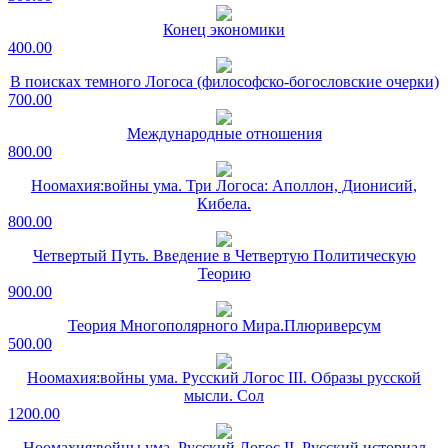
Конец экономики
400.00
В поисках темного Логоса (философско-богословские очерки)
700.00
Международные отношения
800.00
Ноомахия:войны ума. Три Логоса: Аполлон, Дионисий,
Кибела.
800.00
Четвертый Путь. Введение в Четвертую Политическую
Теорию
900.00
Теория Многополярного Мира.Плюриверсум
500.00
Ноомахия:войны ума. Русский Логос III. Образы русской
мысли. Сол
1200.00
Ноомахия:войны ума. Русский Логос II. Русский историал