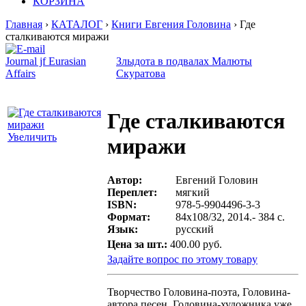
КОРЗИНА
Главная
›
КАТАЛОГ
›
Книги Евгения Головина
› Где
сталкиваются миражи
Journal jf Eurasian
Злыдота в подвалах Малюты
Affairs
Скуратова
Где сталкиваются
Увеличить
миражи
Автор:
Евгений Головин
Переплет:
мягкий
ISBN:
978-5-9904496-3-3
Формат:
84х108/32, 2014.- 384 с.
Язык:
русский
Цена за шт.:
400.00 руб.
Задайте вопрос по этому товару
Творчество Головина-поэта, Головина-
автора песен, Головина-художника уже