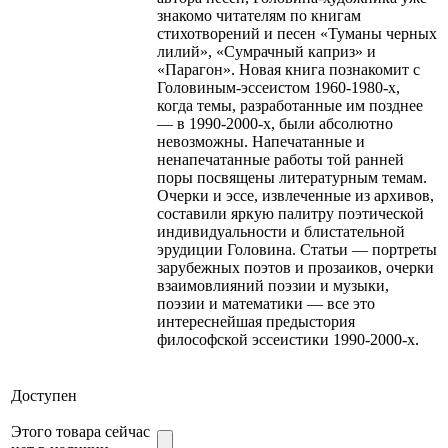
знакомо читателям по книгам
стихотворений и песен «Туманы черных
лилий», «Сумрачный каприз» и
«Парагон». Новая книга познакомит с
Головиным-эссеистом 1960-1980-х,
когда темы, разработанные им позднее
— в 1990-2000-х, были абсолютно
невозможны. Напечатанные и
ненапечатанные работы той ранней
поры посвящены литературным темам.
Очерки и эссе, извлеченные из архивов,
составили яркую палитру поэтической
индивидуальности и блистательной
эрудиции Головина. Статьи — портреты
зарубежных поэтов и прозаиков, очерки
взаимовлияний поэзии и музыки,
поэзии и математики — все это
интереснейшая предыстория
философской эссеистики 1990-2000-х.
Доступен
Этого товара сейчас