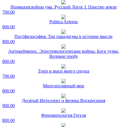
Ноомахия:войны ума. Русский Логос I. Царство земли
700.00
Politica Aeterna
800.00
Постфилософия. Три парадигмы в истории мысли
800.00
Антикейменос. Эпистемологические войны. Боги чумы.
Великое пробу
800.00
Топи и выси моего сердца
700.00
Многополярный мир
800.00
Десятый Интеллект и физика Воскресения
900.00
Феноменология Гегеля
800.00