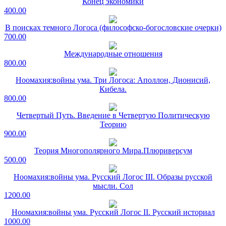
Конец экономики
400.00
В поисках темного Логоса (философско-богословские очерки)
700.00
Международные отношения
800.00
Ноомахия:войны ума. Три Логоса: Аполлон, Дионисий,
Кибела.
800.00
Четвертый Путь. Введение в Четвертую Политическую
Теорию
900.00
Теория Многополярного Мира.Плюриверсум
500.00
Ноомахия:войны ума. Русский Логос III. Образы русской
мысли. Сол
1200.00
Ноомахия:войны ума. Русский Логос II. Русский историал
1000.00