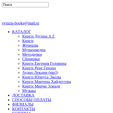
evrazia-books@mail.ru
КАТАЛОГ
Книги Дугина А.Г.
Книги
Журналы
Мультимедиа
Методички
Сборники
Книги Евгения Головина
Книги Рене Генона
Аудио Лекции (mp3)
Книги Юлиуса Эволы
Книги Мартина Хайдеггера
Книги Мирчи Элиаде
Музыка
ДОСТАВКА
СПОСОБЫ ОПЛАТЫ
ФИЛИАЛЫ
КОНТАКТЫ