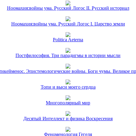
Ноомахия:войны ума. Русский Логос II. Русский историал
Ноомахия:войны ума. Русский Логос I. Царство земли
Politica Aeterna
Постфилософия. Три парадигмы в истории мысли
икейменос. Эпистемологические войны. Боги чумы. Великое п
Топи и выси моего сердца
Многополярный мир
Десятый Интеллект и физика Воскресения
Феноменология Гегеля