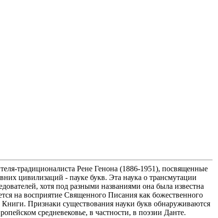
еля-традиционалиста Рене Генона (1886-1951), посвященные
них цивилизаций - пауке букв. Эта наука о трансмутации
дователей, хотя под разными названиями она была известна
ется на восприятие Священного Писания как божественного
ак Книги. Признаки существования науки букв обнаруживаются
ропейском средневековье, в частности, в поэзии Данте.