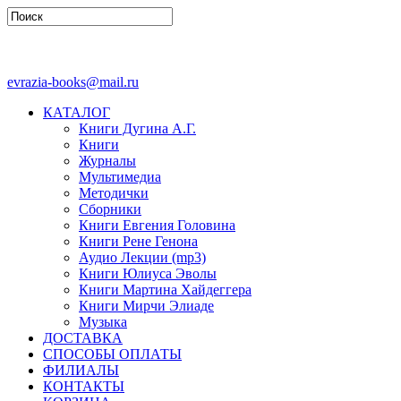
evrazia-books@mail.ru
КАТАЛОГ
Книги Дугина А.Г.
Книги
Журналы
Мультимедиа
Методички
Сборники
Книги Евгения Головина
Книги Рене Генона
Аудио Лекции (mp3)
Книги Юлиуса Эволы
Книги Мартина Хайдеггера
Книги Мирчи Элиаде
Музыка
ДОСТАВКА
СПОСОБЫ ОПЛАТЫ
ФИЛИАЛЫ
КОНТАКТЫ