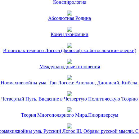
Конспирология
Абсолютная Родина
Конец экономики
В поисках темного Логоса (философско-богословские очерки)
Международные отношения
Ноомахия:войны ума. Три Логоса: Аполлон, Дионисий, Кибела.
Четвертый Путь. Введение в Четвертую Политическую Теорию
Теория Многополярного Мира.Плюриверсум
омахия:войны ума. Русский Логос III. Образы русской мысли. 