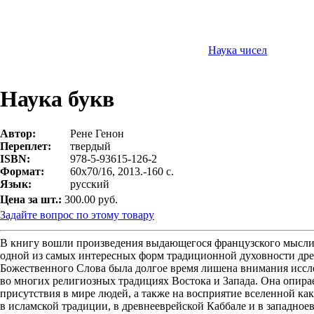
Наука чисел
Наука букв
Автор:
Рене Генон
Переплет:
твердый
ISBN:
978-5-93615-126-2
Формат:
60х70/16, 2013.-160 с.
Язык:
русский
Цена за шт.:
300.00 руб.
Задайте вопрос по этому товару
В книгу вошли произведения выдающегося французского мыслит
одной из самых интересных форм традиционной духовности древ
Божественного Слова была долгое время лишена внимания иссле
во многих религиозных традициях Востока и Запада. Она опира
присутствия в мире людей, а также на восприятие вселенной к
в исламской традиции, в древнееврейской Каббале и в западноев