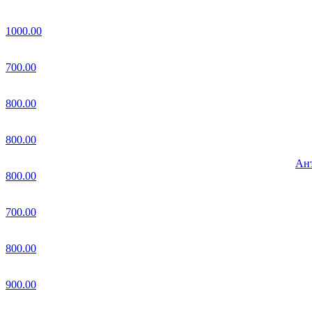
1000.00
700.00
800.00
800.00
Ант
800.00
700.00
800.00
900.00