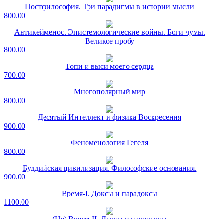
Постфилософия. Три парадигмы в истории мысли
800.00
Антикейменос. Эпистемологические войны. Боги чумы.
Великое пробу
800.00
Топи и выси моего сердца
700.00
Многополярный мир
800.00
Десятый Интеллект и физика Воскресения
900.00
Феноменология Гегеля
800.00
Буддийская цивилизация. Философские основания.
900.00
Время-I. Доксы и парадоксы
1100.00
(Не) Время-II. Доксы и парадоксы