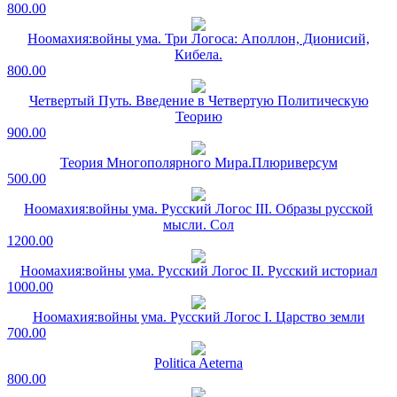
800.00
Ноомахия:войны ума. Три Логоса: Аполлон, Дионисий,
Кибела.
800.00
Четвертый Путь. Введение в Четвертую Политическую
Теорию
900.00
Теория Многополярного Мира.Плюриверсум
500.00
Ноомахия:войны ума. Русский Логос III. Образы русской
мысли. Сол
1200.00
Ноомахия:войны ума. Русский Логос II. Русский историал
1000.00
Ноомахия:войны ума. Русский Логос I. Царство земли
700.00
Politica Aeterna
800.00