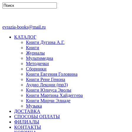
evrazia-books@mail.ru
КАТАЛОГ
Книги Дугина А.Г.
Книги
Журналы
Мультимедиа
Методички
Сборники
Книги Евгения Головина
Книги Рене Генона
Аудио Лекции (mp3)
Книги Юлиуса Эволы
Книги Мартина Хайдеггера
Книги Мирчи Элиаде
Музыка
ДОСТАВКА
СПОСОБЫ ОПЛАТЫ
ФИЛИАЛЫ
КОНТАКТЫ