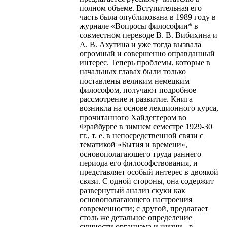
полном объеме. Вступительная его
часть была опубликована в 1989 году в
журнале «Вопросы философии* в
совместном переводе В. В. Вибихина и
А. В. Ахутина и уже тогда вызвала
огромный и совершенно оправданный
интерес. Теперь проблемы, которые в
начальных главах были только
поставлены великим немецким
философом, получают подробное
рассмотрение и развитие. Книга
возникла на основе лекционного курса,
прочитанного Хайдеггером во
Фрайбурге в зимнем семестре 1929-30
гг., т. е. в непосредственной связи с
тематикой «Бытия и времени»,
основополагающего труда раннего
периода его философствования, и
представляет особый интерес в двоякой
связи. С одной стороны, она содержит
развернутый анализ скуки как
основополагающего настроения
современности; с другой, предлагает
столь же детальное определение
сущности организма и жизни - в