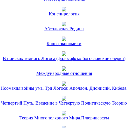
Конспирология
Абсолютная Родина
Конец экономики
В поисках темного Логоса (философско-богословские очерки)
Международные отношения
Ноомахия:войны ума. Три Логоса: Аполлон, Дионисий, Кибела.
Четвертый Путь. Введение в Четвертую Политическую Теорию
Теория Многополярного Мира.Плюриверсум