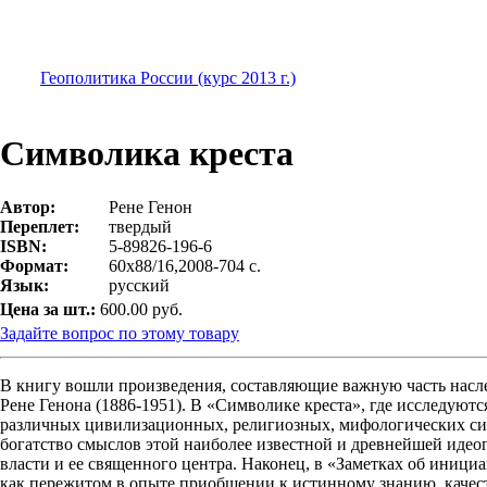
Геополитика России (курс 2013 г.)
Символика креста
Автор:
Рене Генон
Переплет:
твердый
ISBN:
5-89826-196-6
Формат:
60х88/16,2008-704 с.
Язык:
русский
Цена за шт.:
600.00 руб.
Задайте вопрос по этому товару
В книгу вошли произведения, составляющие важную часть нас
Рене Генона (1886-1951). В «Символике креста», где исследую
различных цивилизационных, религиозных, мифологических сис
богатство смыслов этой наиболее известной и древнейшей иде
власти и ее священного центра. Наконец, в «Заметках об иниц
как пережитом в опыте приобщении к истинному знанию, качес