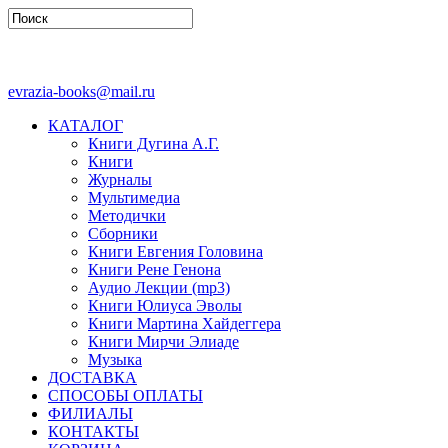
evrazia-books@mail.ru
КАТАЛОГ
Книги Дугина А.Г.
Книги
Журналы
Мультимедиа
Методички
Сборники
Книги Евгения Головина
Книги Рене Генона
Аудио Лекции (mp3)
Книги Юлиуса Эволы
Книги Мартина Хайдеггера
Книги Мирчи Элиаде
Музыка
ДОСТАВКА
СПОСОБЫ ОПЛАТЫ
ФИЛИАЛЫ
КОНТАКТЫ