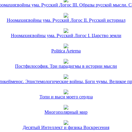
омахия:войны ума. Русский Логос III. Образы русской мысли. 
Ноомахия:войны ума. Русский Логос II. Русский историал
Ноомахия:войны ума. Русский Логос I. Царство земли
Politica Aeterna
Постфилософия. Три парадигмы в истории мысли
икейменос. Эпистемологические войны. Боги чумы. Великое п
Топи и выси моего сердца
Многополярный мир
Десятый Интеллект и физика Воскресения