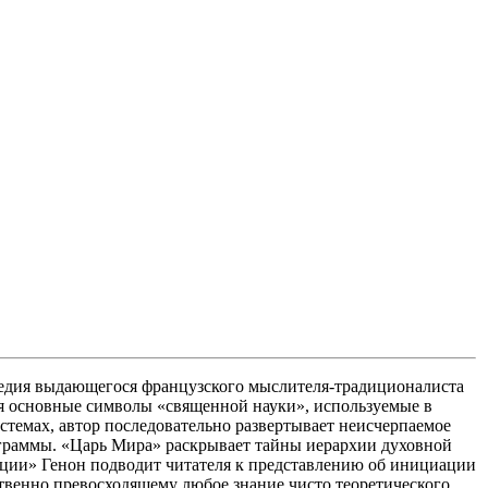
ледия выдающегося французского мыслителя-традиционалиста
тся основные символы «священной науки», используемые в
темах, автор последовательно развертывает неисчерпаемое
ограммы. «Царь Мира» раскрывает тайны иерархии духовной
иации» Генон подводит читателя к представлению об инициации
твенно превосходящему любое знание чисто теоретического