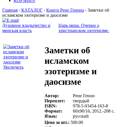
КОРЗИНА
Главная
›
КАТАЛОГ
›
Книги Рене Генона
› Заметки об
исламском эзотеризме и даосизме
Духовное владычество и
Царь мира. Очерки о
мирская власть
христианском эзотеризме.
Заметки об
исламском
Увеличить
эзотеризме и
даосизме
Автор:
Рене Генон
Переплет:
твердый
ISBN:
978-5-93454-163-8
Формат:
60х90/16, 2012.-208 с.
Язык:
русский
Цена за шт.:
500.00