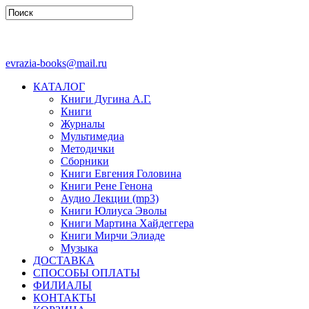
evrazia-books@mail.ru
КАТАЛОГ
Книги Дугина А.Г.
Книги
Журналы
Мультимедиа
Методички
Сборники
Книги Евгения Головина
Книги Рене Генона
Аудио Лекции (mp3)
Книги Юлиуса Эволы
Книги Мартина Хайдеггера
Книги Мирчи Элиаде
Музыка
ДОСТАВКА
СПОСОБЫ ОПЛАТЫ
ФИЛИАЛЫ
КОНТАКТЫ