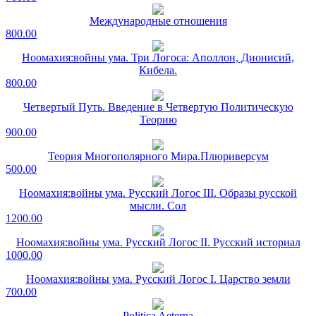
Международные отношения
800.00
Ноомахия:войны ума. Три Логоса: Аполлон, Дионисий,
Кибела.
800.00
Четвертый Путь. Введение в Четвертую Политическую
Теорию
900.00
Теория Многополярного Мира.Плюриверсум
500.00
Ноомахия:войны ума. Русский Логос III. Образы русской
мысли. Сол
1200.00
Ноомахия:войны ума. Русский Логос II. Русский историал
1000.00
Ноомахия:войны ума. Русский Логос I. Царство земли
700.00
Politica Aeterna