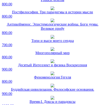
800.00
Постфилософия. Три парадигмы в истории мысли
800.00
Антикейменос. Эпистемологические войны. Боги чумы.
Великое пробу
800.00
Топи и выси моего сердца
700.00
Многополярный мир
800.00
Десятый Интеллект и физика Воскресения
900.00
Феноменология Гегеля
800.00
Буддийская цивилизация. Философские основания.
900.00
Время-I. Доксы и парадоксы