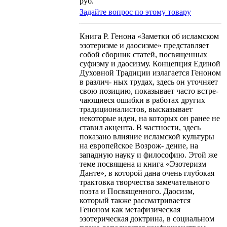
руб.
Задайте вопрос по этому товару
Книга Р. Генона «Заметки об исламском
эзотеризме и даосизме» представляет
собой сборник статей, посвященных
суфизму и даосизму. Концепция Единой
Духовной Традиции излагается Геноном
в различ- ных трудах, здесь он уточняет
свою позицию, показывает часто встре-
чающиеся ошибки в работах других
традиционалистов, высказывает
некоторые идеи, на которых он ранее не
ставил акцента. В частности, здесь
показано влияние исламской культуры
на европейское Возрож- дение, на
западную науку и философию. Этой же
теме посвящена и книга «Эзотеризм
Данте», в которой дана очень глубокая
трактовка творчества замечательного
поэта и Посвященного. Даосизм,
который также рассматривается
Геноном как метафизическая
эзотерическая доктрина, в социальном