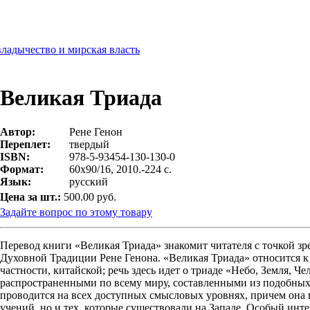
ладычество и мирская власть
Великая Триада
Автор:
Рене Генон
Переплет:
твердый
ISBN:
978-5-93454-130-130-0
Формат:
60х90/16, 2010.-224 с.
Язык:
русский
Цена за шт.:
500.00 руб.
Задайте вопрос по этому товару
Перевод книги «Великая Триада» знакомит читателя с точкой зр
Духовной Традиции Рене Генона. «Великая Триада» относится к
частности, китайской; речь здесь идет о триаде «Небо, Земля, Ч
распространенными по всему миру, составленными из подобных
проводится на всех доступных смысловых уровнях, причем она 
учений, но и тех, которые существовали на Западе. Особый инт