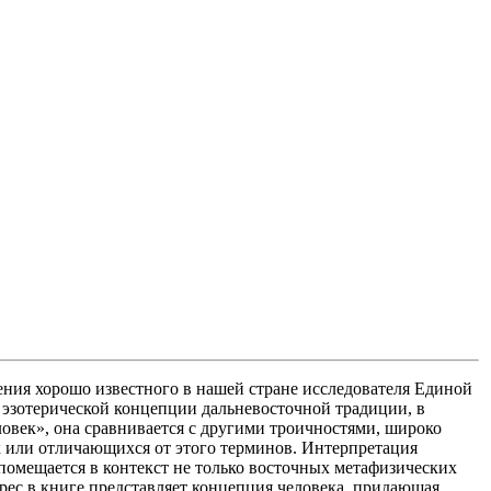
ения хорошо известного в нашей стране исследователя Единой
 эзотерической концепции дальневосточной традиции, в
еловек», она сравнивается с другими троичностями, широко
 или отличающихся от этого терминов. Интерпретация
помещается в контекст не только восточных метафизических
ерес в книге представляет концепция человека, придающая