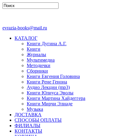
evrazia-books@mail.ru
КАТАЛОГ
Книги Дугина А.Г.
Книги
Журналы
Мультимедиа
Методички
Сборники
Книги Евгения Головина
Книги Рене Генона
Аудио Лекции (mp3)
Книги Юлиуса Эволы
Книги Мартина Хайдеггера
Книги Мирчи Элиаде
Музыка
ДОСТАВКА
СПОСОБЫ ОПЛАТЫ
ФИЛИАЛЫ
КОНТАКТЫ