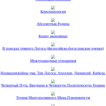
Конспирология
Абсолютная Родина
Конец экономики
В поисках темного Логоса (философско-богословские очерки)
Международные отношения
Ноомахия:войны ума. Три Логоса: Аполлон, Дионисий, Кибела.
Четвертый Путь. Введение в Четвертую Политическую Теорию
Теория Многополярного Мира.Плюриверсум