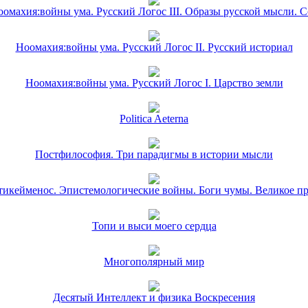
омахия:войны ума. Русский Логос III. Образы русской мысли. 
Ноомахия:войны ума. Русский Логос II. Русский историал
Ноомахия:войны ума. Русский Логос I. Царство земли
Politica Aeterna
Постфилософия. Три парадигмы в истории мысли
икейменос. Эпистемологические войны. Боги чумы. Великое п
Топи и выси моего сердца
Многополярный мир
Десятый Интеллект и физика Воскресения