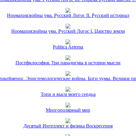
Ноомахия:войны ума. Русский Логос II. Русский историал
Ноомахия:войны ума. Русский Логос I. Царство земли
Politica Aeterna
Постфилософия. Три парадигмы в истории мысли
икейменос. Эпистемологические войны. Боги чумы. Великое п
Топи и выси моего сердца
Многополярный мир
Десятый Интеллект и физика Воскресения