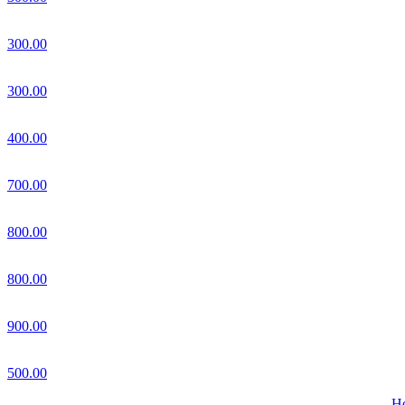
300.00
300.00
400.00
700.00
800.00
800.00
900.00
500.00
Но