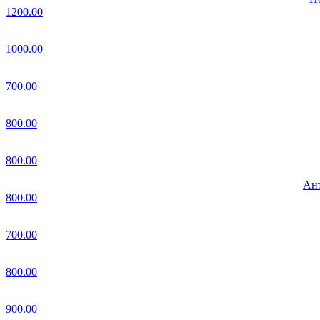
1200.00
1000.00
700.00
800.00
800.00
Ант
800.00
700.00
800.00
900.00