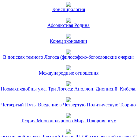
Конспирология
Абсолютная Родина
Конец экономики
В поисках темного Логоса (философско-богословские очерки)
Международные отношения
Ноомахия:войны ума. Три Логоса: Аполлон, Дионисий, Кибела.
Четвертый Путь. Введение в Четвертую Политическую Теорию
Теория Многополярного Мира.Плюриверсум
омахия:войны ума. Русский Логос III. Образы русской мысли. 