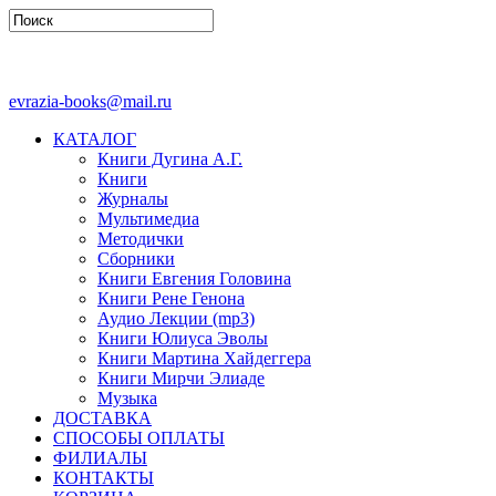
evrazia-books@mail.ru
КАТАЛОГ
Книги Дугина А.Г.
Книги
Журналы
Мультимедиа
Методички
Сборники
Книги Евгения Головина
Книги Рене Генона
Аудио Лекции (mp3)
Книги Юлиуса Эволы
Книги Мартина Хайдеггера
Книги Мирчи Элиаде
Музыка
ДОСТАВКА
СПОСОБЫ ОПЛАТЫ
ФИЛИАЛЫ
КОНТАКТЫ