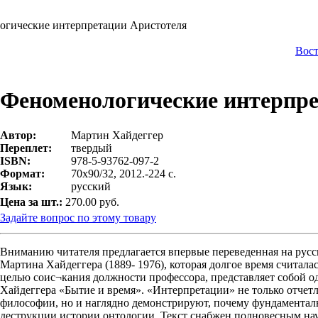
огические интерпретации Аристотеля
Вост
Феноменологические интерпре
Автор:
Мартин Хайдеггер
Переплет:
твердый
ISBN:
978-5-93762-097-2
Формат:
70х90/32, 2012.-224 с.
Язык:
русский
Цена за шт.:
270.00 руб.
Задайте вопрос по этому товару
Вниманию читателя предлагается впервые переведенная на рус
Мартина Хайдеггера (1889- 1976), которая долгое время считалас
целью соис¬кания должности профессора, представляет собой о
Хайдеггера «Бытие и время». «Интерпретации» не только отче
философии, но и наглядно демонстрируют, почему фундаменталь
деструкции истории онтологии. Текст снабжен полновесным на