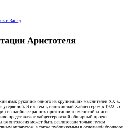
ок и Запад
тации Аристотеля
ский язык рукопись одного из крупнейших мыслителей XX в.
ь утерянной. Этот текст, написанный Хайдеггером в 1922 г. с
дин из наиболее ранних прототипов знаменитой книги
тливо представляют хайдеггеровский обширный проект
ная онтология может быть реализована только путем
учным аппаратом, а также публикуемым в отдельной брошюре