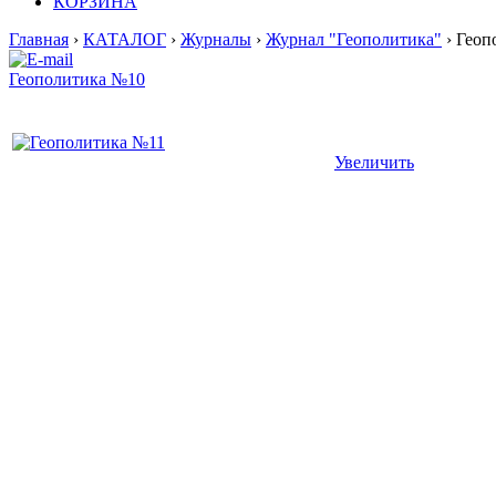
КОРЗИНА
Главная
›
КАТАЛОГ
›
Журналы
›
Журнал "Геополитика"
› Геоп
Геополитика №10
Увеличить