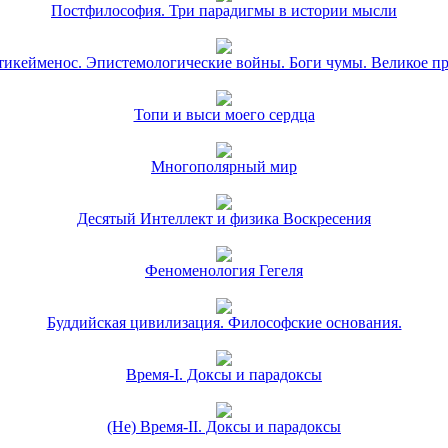
Постфилософия. Три парадигмы в истории мысли
икейменос. Эпистемологические войны. Боги чумы. Великое п
Топи и выси моего сердца
Многополярный мир
Десятый Интеллект и физика Воскресения
Феноменология Гегеля
Буддийская цивилизация. Философские основания.
Время-I. Доксы и парадоксы
(Не) Время-II. Доксы и парадоксы