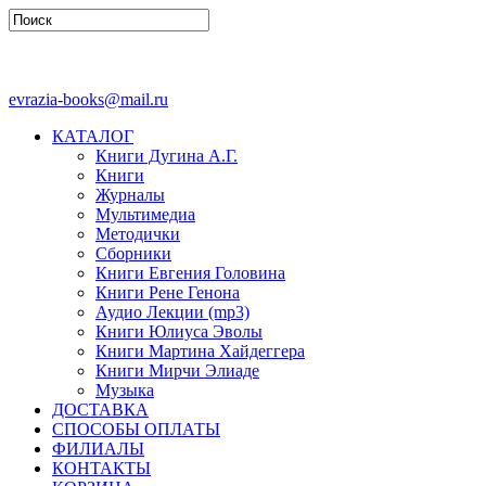
evrazia-books@mail.ru
КАТАЛОГ
Книги Дугина А.Г.
Книги
Журналы
Мультимедиа
Методички
Сборники
Книги Евгения Головина
Книги Рене Генона
Аудио Лекции (mp3)
Книги Юлиуса Эволы
Книги Мартина Хайдеггера
Книги Мирчи Элиаде
Музыка
ДОСТАВКА
СПОСОБЫ ОПЛАТЫ
ФИЛИАЛЫ
КОНТАКТЫ