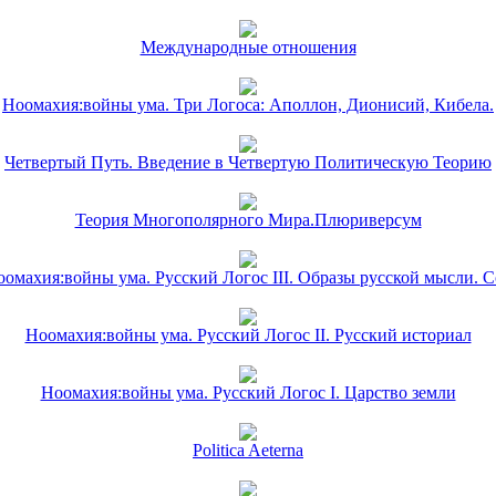
Международные отношения
Ноомахия:войны ума. Три Логоса: Аполлон, Дионисий, Кибела.
Четвертый Путь. Введение в Четвертую Политическую Теорию
Теория Многополярного Мира.Плюриверсум
омахия:войны ума. Русский Логос III. Образы русской мысли. 
Ноомахия:войны ума. Русский Логос II. Русский историал
Ноомахия:войны ума. Русский Логос I. Царство земли
Politica Aeterna