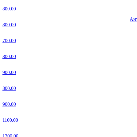
800.00
Ант
800.00
700.00
800.00
900.00
800.00
900.00
1100.00
1200.00