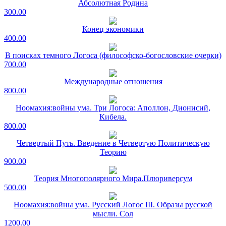
Абсолютная Родина
300.00
Конец экономики
400.00
В поисках темного Логоса (философско-богословские очерки)
700.00
Международные отношения
800.00
Ноомахия:войны ума. Три Логоса: Аполлон, Дионисий,
Кибела.
800.00
Четвертый Путь. Введение в Четвертую Политическую
Теорию
900.00
Теория Многополярного Мира.Плюриверсум
500.00
Ноомахия:войны ума. Русский Логос III. Образы русской
мысли. Сол
1200.00