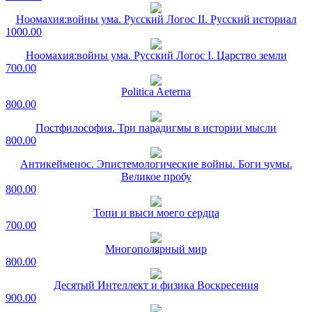
Ноомахия:войны ума. Русский Логос II. Русский историал
1000.00
Ноомахия:войны ума. Русский Логос I. Царство земли
700.00
Politica Aeterna
800.00
Постфилософия. Три парадигмы в истории мысли
800.00
Антикейменос. Эпистемологические войны. Боги чумы.
Великое пробу
800.00
Топи и выси моего сердца
700.00
Многополярный мир
800.00
Десятый Интеллект и физика Воскресения
900.00