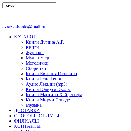
evrazia-books@mail.ru
КАТАЛОГ
Книги Дугина А.Г.
Книги
Журналы
Мультимедиа
Методички
Сборники
Книги Евгения Головина
Книги Рене Генона
Аудио Лекции (mp3)
Книги Юлиуса Эволы
Книги Мартина Хайдеггера
Книги Мирчи Элиаде
Музыка
ДОСТАВКА
СПОСОБЫ ОПЛАТЫ
ФИЛИАЛЫ
КОНТАКТЫ