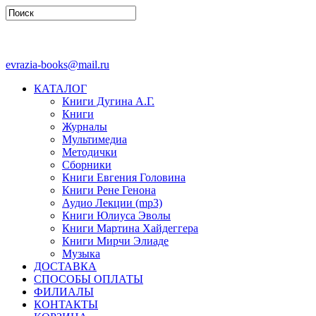
evrazia-books@mail.ru
КАТАЛОГ
Книги Дугина А.Г.
Книги
Журналы
Мультимедиа
Методички
Сборники
Книги Евгения Головина
Книги Рене Генона
Аудио Лекции (mp3)
Книги Юлиуса Эволы
Книги Мартина Хайдеггера
Книги Мирчи Элиаде
Музыка
ДОСТАВКА
СПОСОБЫ ОПЛАТЫ
ФИЛИАЛЫ
КОНТАКТЫ