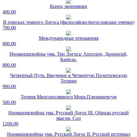
Конец экономики
400.00
В поисках темного Логоса (философско-богословские очерки)
700.00
Международные отношения
800.00
Ноомахия:войны ума. Три Логоса: Аполлон, Дионисий,
Кибела.
800.00
Четвертый Путь. Введение в Четвертую Политическую
Теорию
900.00
Теория Многополярного Мира.Плюриверсум
500.00
Ноомахия:войны ума. Русский Логос III. Образы русской
мысли. Сол
1200.00
Ноомахия:войны ума. Русский Логос II. Русский историал