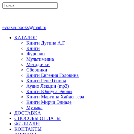
evrazia-books@mail.ru
КАТАЛОГ
Книги Дугина А.Г.
Книги
Журналы
Мультимедиа
Методички
Сборники
Книги Евгения Головина
Книги Рене Генона
Аудио Лекции (mp3)
Книги Юлиуса Эволы
Книги Мартина Хайдеггера
Книги Мирчи Элиаде
Музыка
ДОСТАВКА
СПОСОБЫ ОПЛАТЫ
ФИЛИАЛЫ
КОНТАКТЫ