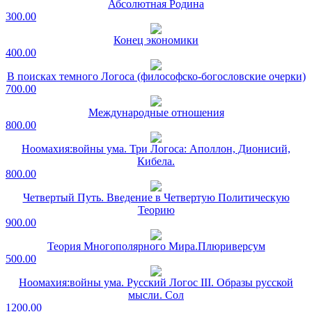
Абсолютная Родина
300.00
Конец экономики
400.00
В поисках темного Логоса (философско-богословские очерки)
700.00
Международные отношения
800.00
Ноомахия:войны ума. Три Логоса: Аполлон, Дионисий,
Кибела.
800.00
Четвертый Путь. Введение в Четвертую Политическую
Теорию
900.00
Теория Многополярного Мира.Плюриверсум
500.00
Ноомахия:войны ума. Русский Логос III. Образы русской
мысли. Сол
1200.00