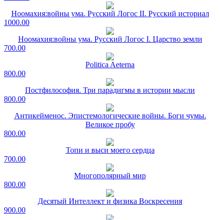
Ноомахия:войны ума. Русский Логос II. Русский историал
1000.00
Ноомахия:войны ума. Русский Логос I. Царство земли
700.00
Politica Aeterna
800.00
Постфилософия. Три парадигмы в истории мысли
800.00
Антикейменос. Эпистемологические войны. Боги чумы.
Великое пробу
800.00
Топи и выси моего сердца
700.00
Многополярный мир
800.00
Десятый Интеллект и физика Воскресения
900.00