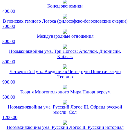
Конец экономики
400.00
В поисках темного Логоса (философско-богословские очерки)
700.00
Международные отношения
800.00
Ноомахия:войны ума. Три Логоса: Аполлон, Дионисий,
Кибела.
800.00
Четвертый Путь. Введение в Четвертую Политическую
Теорию
900.00
Теория Многополярного Мира.Плюриверсум
500.00
Ноомахия:войны ума. Русский Логос III. Образы русской
мысли. Сол
1200.00
Ноомахия:войны ума. Русский Логос II. Русский историал