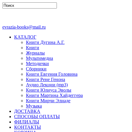
evrazia-books@mail.ru
КАТАЛОГ
Книги Дугина А.Г.
Книги
Журналы
Мультимедиа
Методички
Сборники
Книги Евгения Головина
Книги Рене Генона
Аудио Лекции (mp3)
Книги Юлиуса Эволы
Книги Мартина Хайдеггера
Книги Мирчи Элиаде
Музыка
ДОСТАВКА
СПОСОБЫ ОПЛАТЫ
ФИЛИАЛЫ
КОНТАКТЫ