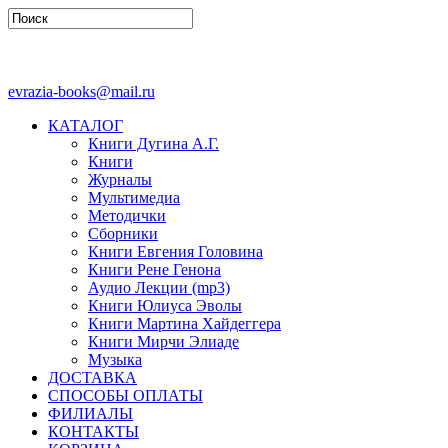
evrazia-books@mail.ru
КАТАЛОГ
Книги Дугина А.Г.
Книги
Журналы
Мультимедиа
Методички
Сборники
Книги Евгения Головина
Книги Рене Генона
Аудио Лекции (mp3)
Книги Юлиуса Эволы
Книги Мартина Хайдеггера
Книги Мирчи Элиаде
Музыка
ДОСТАВКА
СПОСОБЫ ОПЛАТЫ
ФИЛИАЛЫ
КОНТАКТЫ