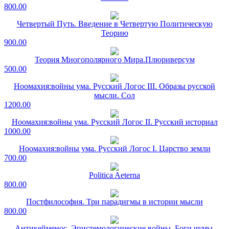
800.00
Четвертый Путь. Введение в Четвертую Политическую
Теорию
900.00
Теория Многополярного Мира.Плюриверсум
500.00
Ноомахия:войны ума. Русский Логос III. Образы русской
мысли. Сол
1200.00
Ноомахия:войны ума. Русский Логос II. Русский историал
1000.00
Ноомахия:войны ума. Русский Логос I. Царство земли
700.00
Politica Aeterna
800.00
Постфилософия. Три парадигмы в истории мысли
800.00
Антикейменос. Эпистемологические войны. Боги чумы.