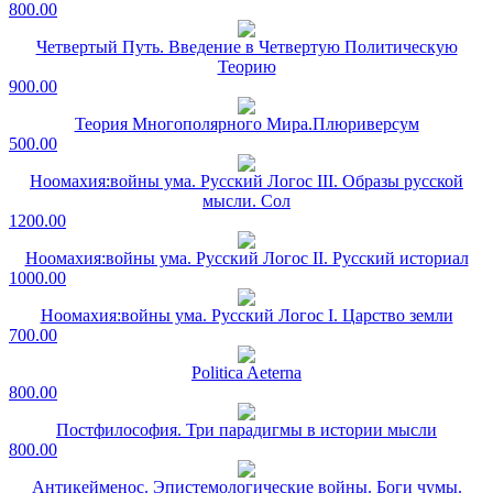
800.00
Четвертый Путь. Введение в Четвертую Политическую
Теорию
900.00
Теория Многополярного Мира.Плюриверсум
500.00
Ноомахия:войны ума. Русский Логос III. Образы русской
мысли. Сол
1200.00
Ноомахия:войны ума. Русский Логос II. Русский историал
1000.00
Ноомахия:войны ума. Русский Логос I. Царство земли
700.00
Politica Aeterna
800.00
Постфилософия. Три парадигмы в истории мысли
800.00
Антикейменос. Эпистемологические войны. Боги чумы.