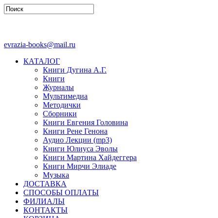
evrazia-books@mail.ru
КАТАЛОГ
Книги Дугина А.Г.
Книги
Журналы
Мультимедиа
Методички
Сборники
Книги Евгения Головина
Книги Рене Генона
Аудио Лекции (mp3)
Книги Юлиуса Эволы
Книги Мартина Хайдеггера
Книги Мирчи Элиаде
Музыка
ДОСТАВКА
СПОСОБЫ ОПЛАТЫ
ФИЛИАЛЫ
КОНТАКТЫ