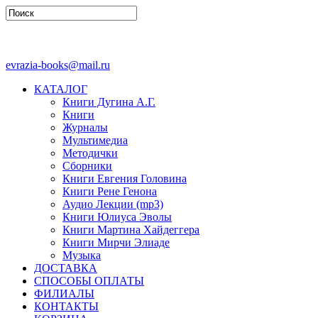
evrazia-books@mail.ru
КАТАЛОГ
Книги Дугина А.Г.
Книги
Журналы
Мультимедиа
Методички
Сборники
Книги Евгения Головина
Книги Рене Генона
Аудио Лекции (mp3)
Книги Юлиуса Эволы
Книги Мартина Хайдеггера
Книги Мирчи Элиаде
Музыка
ДОСТАВКА
СПОСОБЫ ОПЛАТЫ
ФИЛИАЛЫ
КОНТАКТЫ