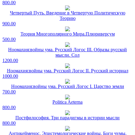
800.00
Четвертый Путь. Введение в Четвертую Политическую
Теорию
900.00
Теория Многополярного Мира.Плюриверсум
500.00
Ноомахия:войны ума. Русский Логос III. Образы русской
мысли. Сол
1200.00
Ноомахия:войны ума. Русский Логос II. Русский историал
1000.00
Ноомахия:войны ума. Русский Логос I. Царство земли
700.00
Politica Aeterna
800.00
Постфилософия. Три парадигмы в истории мысли
800.00
Антикейменос. Эпистемологические войны. Боги чумы.