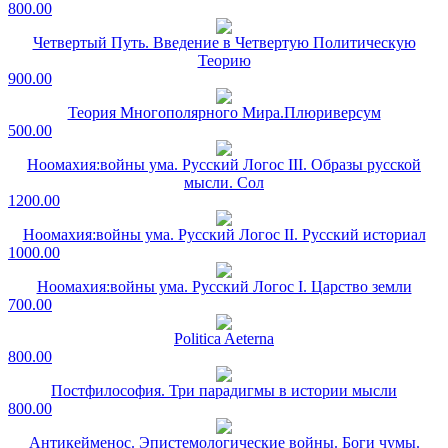
800.00
Четвертый Путь. Введение в Четвертую Политическую
Теорию
900.00
Теория Многополярного Мира.Плюриверсум
500.00
Ноомахия:войны ума. Русский Логос III. Образы русской
мысли. Сол
1200.00
Ноомахия:войны ума. Русский Логос II. Русский историал
1000.00
Ноомахия:войны ума. Русский Логос I. Царство земли
700.00
Politica Aeterna
800.00
Постфилософия. Три парадигмы в истории мысли
800.00
Антикейменос. Эпистемологические войны. Боги чумы.