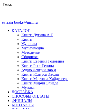
evrazia-books@mail.ru
КАТАЛОГ
Книги Дугина А.Г.
Книги
Журналы
Мультимедиа
Методички
Сборники
Книги Евгения Головина
Книги Рене Генона
Аудио Лекции (mp3)
Книги Юлиуса Эволы
Книги Мартина Хайдеггера
Книги Мирчи Элиаде
Музыка
ДОСТАВКА
СПОСОБЫ ОПЛАТЫ
ФИЛИАЛЫ
КОНТАКТЫ