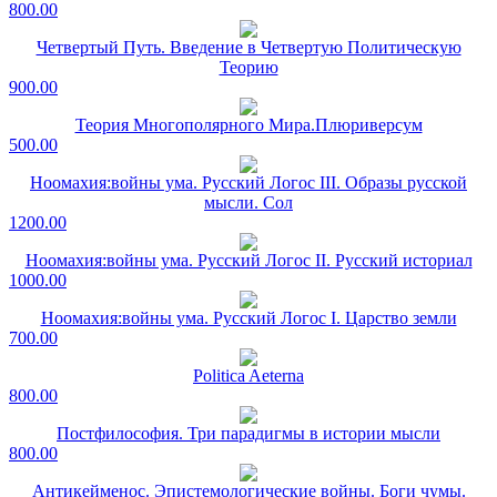
800.00
Четвертый Путь. Введение в Четвертую Политическую
Теорию
900.00
Теория Многополярного Мира.Плюриверсум
500.00
Ноомахия:войны ума. Русский Логос III. Образы русской
мысли. Сол
1200.00
Ноомахия:войны ума. Русский Логос II. Русский историал
1000.00
Ноомахия:войны ума. Русский Логос I. Царство земли
700.00
Politica Aeterna
800.00
Постфилософия. Три парадигмы в истории мысли
800.00
Антикейменос. Эпистемологические войны. Боги чумы.