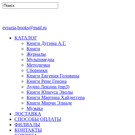
evrazia-books@mail.ru
КАТАЛОГ
Книги Дугина А.Г.
Книги
Журналы
Мультимедиа
Методички
Сборники
Книги Евгения Головина
Книги Рене Генона
Аудио Лекции (mp3)
Книги Юлиуса Эволы
Книги Мартина Хайдеггера
Книги Мирчи Элиаде
Музыка
ДОСТАВКА
СПОСОБЫ ОПЛАТЫ
ФИЛИАЛЫ
КОНТАКТЫ