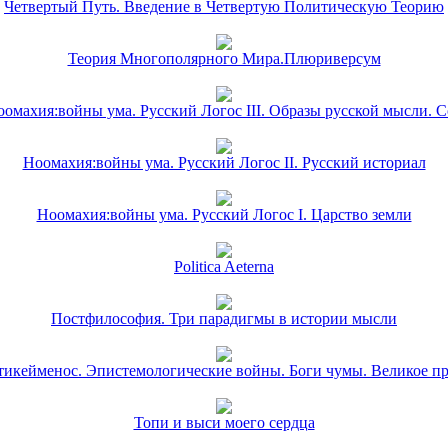
Четвертый Путь. Введение в Четвертую Политическую Теорию
Теория Многополярного Мира.Плюриверсум
омахия:войны ума. Русский Логос III. Образы русской мысли. 
Ноомахия:войны ума. Русский Логос II. Русский историал
Ноомахия:войны ума. Русский Логос I. Царство земли
Politica Aeterna
Постфилософия. Три парадигмы в истории мысли
икейменос. Эпистемологические войны. Боги чумы. Великое п
Топи и выси моего сердца