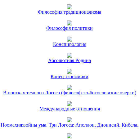
Философия традиционализма
Философия политики
Конспирология
Абсолютная Родина
Конец экономики
В поисках темного Логоса (философско-богословские очерки)
Международные отношения
Ноомахия:войны ума. Три Логоса: Аполлон, Дионисий, Кибела.