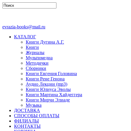
evrazia-books@mail.ru
КАТАЛОГ
Книги Дугина А.Г.
Книги
Журналы
Мультимедиа
Методички
Сборники
Книги Евгения Головина
Книги Рене Генона
Аудио Лекции (mp3)
Книги Юлиуса Эволы
Книги Мартина Хайдеггера
Книги Мирчи Элиаде
Музыка
ДОСТАВКА
СПОСОБЫ ОПЛАТЫ
ФИЛИАЛЫ
КОНТАКТЫ