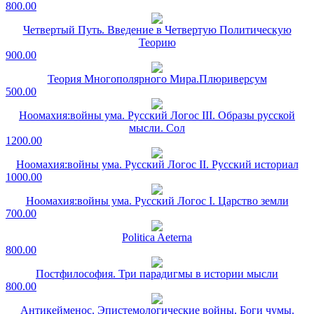
800.00
Четвертый Путь. Введение в Четвертую Политическую
Теорию
900.00
Теория Многополярного Мира.Плюриверсум
500.00
Ноомахия:войны ума. Русский Логос III. Образы русской
мысли. Сол
1200.00
Ноомахия:войны ума. Русский Логос II. Русский историал
1000.00
Ноомахия:войны ума. Русский Логос I. Царство земли
700.00
Politica Aeterna
800.00
Постфилософия. Три парадигмы в истории мысли
800.00
Антикейменос. Эпистемологические войны. Боги чумы.