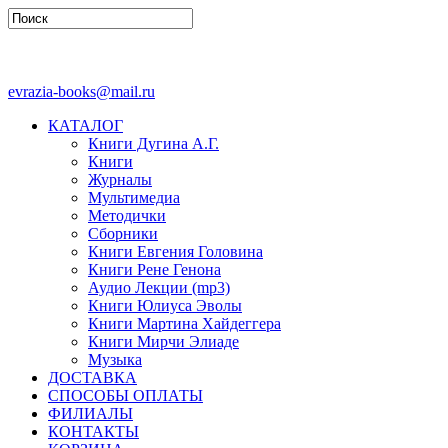
evrazia-books@mail.ru
КАТАЛОГ
Книги Дугина А.Г.
Книги
Журналы
Мультимедиа
Методички
Сборники
Книги Евгения Головина
Книги Рене Генона
Аудио Лекции (mp3)
Книги Юлиуса Эволы
Книги Мартина Хайдеггера
Книги Мирчи Элиаде
Музыка
ДОСТАВКА
СПОСОБЫ ОПЛАТЫ
ФИЛИАЛЫ
КОНТАКТЫ