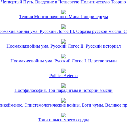
Четвертый Путь. Введение в Четвертую Политическую Теорию
Теория Многополярного Мира.Плюриверсум
омахия:войны ума. Русский Логос III. Образы русской мысли. 
Ноомахия:войны ума. Русский Логос II. Русский историал
Ноомахия:войны ума. Русский Логос I. Царство земли
Politica Aeterna
Постфилософия. Три парадигмы в истории мысли
икейменос. Эпистемологические войны. Боги чумы. Великое п
Топи и выси моего сердца