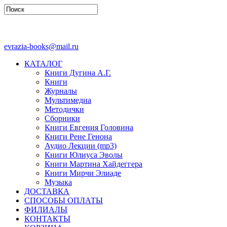
evrazia-books@mail.ru
КАТАЛОГ
Книги Дугина А.Г.
Книги
Журналы
Мультимедиа
Методички
Сборники
Книги Евгения Головина
Книги Рене Генона
Аудио Лекции (mp3)
Книги Юлиуса Эволы
Книги Мартина Хайдеггера
Книги Мирчи Элиаде
Музыка
ДОСТАВКА
СПОСОБЫ ОПЛАТЫ
ФИЛИАЛЫ
КОНТАКТЫ