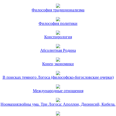
Философия традиционализма
Философия политики
Конспирология
Абсолютная Родина
Конец экономики
В поисках темного Логоса (философско-богословские очерки)
Международные отношения
Ноомахия:войны ума. Три Логоса: Аполлон, Дионисий, Кибела.