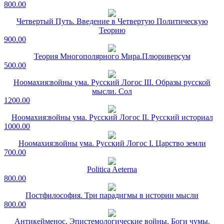
800.00
Четвертый Путь. Введение в Четвертую Политическую
Теорию
900.00
Теория Многополярного Мира.Плюриверсум
500.00
Ноомахия:войны ума. Русский Логос III. Образы русской
мысли. Сол
1200.00
Ноомахия:войны ума. Русский Логос II. Русский историал
1000.00
Ноомахия:войны ума. Русский Логос I. Царство земли
700.00
Politica Aeterna
800.00
Постфилософия. Три парадигмы в истории мысли
800.00
Антикейменос. Эпистемологические войны. Боги чумы.