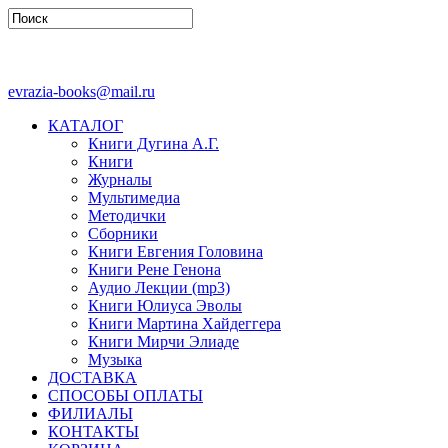
evrazia-books@mail.ru
КАТАЛОГ
Книги Дугина А.Г.
Книги
Журналы
Мультимедиа
Методички
Сборники
Книги Евгения Головина
Книги Рене Генона
Аудио Лекции (mp3)
Книги Юлиуса Эволы
Книги Мартина Хайдеггера
Книги Мирчи Элиаде
Музыка
ДОСТАВКА
СПОСОБЫ ОПЛАТЫ
ФИЛИАЛЫ
КОНТАКТЫ