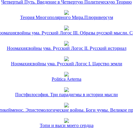
Четвертый Путь. Введение в Четвертую Политическую Теорию
Теория Многополярного Мира.Плюриверсум
омахия:войны ума. Русский Логос III. Образы русской мысли. 
Ноомахия:войны ума. Русский Логос II. Русский историал
Ноомахия:войны ума. Русский Логос I. Царство земли
Politica Aeterna
Постфилософия. Три парадигмы в истории мысли
икейменос. Эпистемологические войны. Боги чумы. Великое п
Топи и выси моего сердца