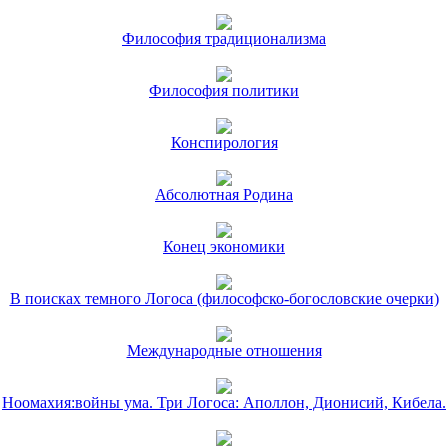
Философия традиционализма
Философия политики
Конспирология
Абсолютная Родина
Конец экономики
В поисках темного Логоса (философско-богословские очерки)
Международные отношения
Ноомахия:войны ума. Три Логоса: Аполлон, Дионисий, Кибела.