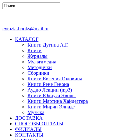
evrazia-books@mail.ru
КАТАЛОГ
Книги Дугина А.Г.
Книги
Журналы
Мультимедиа
Методички
Сборники
Книги Евгения Головина
Книги Рене Генона
Аудио Лекции (mp3)
Книги Юлиуса Эволы
Книги Мартина Хайдеггера
Книги Мирчи Элиаде
Музыка
ДОСТАВКА
СПОСОБЫ ОПЛАТЫ
ФИЛИАЛЫ
КОНТАКТЫ