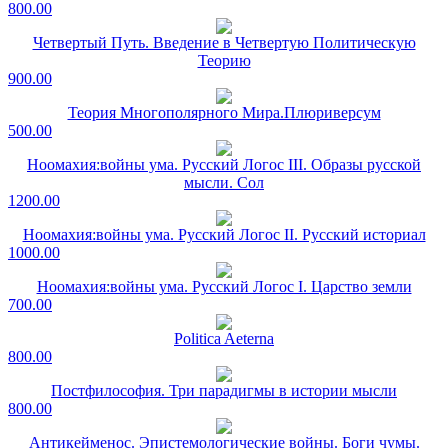
800.00
Четвертый Путь. Введение в Четвертую Политическую
Теорию
900.00
Теория Многополярного Мира.Плюриверсум
500.00
Ноомахия:войны ума. Русский Логос III. Образы русской
мысли. Сол
1200.00
Ноомахия:войны ума. Русский Логос II. Русский историал
1000.00
Ноомахия:войны ума. Русский Логос I. Царство земли
700.00
Politica Aeterna
800.00
Постфилософия. Три парадигмы в истории мысли
800.00
Антикейменос. Эпистемологические войны. Боги чумы.