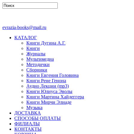
evrazia-books@mail.ru
КАТАЛОГ
Книги Дугина А.Г.
Книги
Журналы
Мультимедиа
Методички
Сборники
Книги Евгения Головина
Книги Рене Генона
Аудио Лекции (mp3)
Книги Юлиуса Эволы
Книги Мартина Хайдеггера
Книги Мирчи Элиаде
Музыка
ДОСТАВКА
СПОСОБЫ ОПЛАТЫ
ФИЛИАЛЫ
КОНТАКТЫ