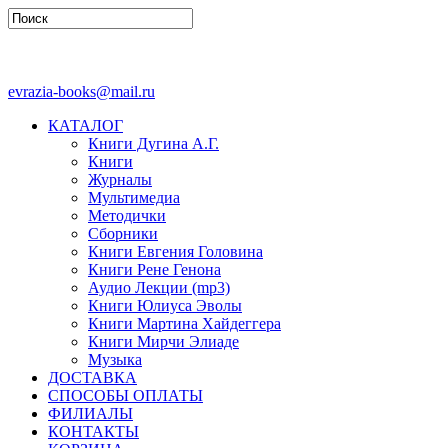
evrazia-books@mail.ru
КАТАЛОГ
Книги Дугина А.Г.
Книги
Журналы
Мультимедиа
Методички
Сборники
Книги Евгения Головина
Книги Рене Генона
Аудио Лекции (mp3)
Книги Юлиуса Эволы
Книги Мартина Хайдеггера
Книги Мирчи Элиаде
Музыка
ДОСТАВКА
СПОСОБЫ ОПЛАТЫ
ФИЛИАЛЫ
КОНТАКТЫ