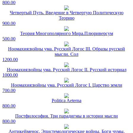
800.00
Четвертый Путь. Введение в Четвертую Политическую
Теорию
900.00
Теория Многополярного Мира.Плюриверсум
500.00
Ноомахия:войны ума. Русский Логос III. Образы русской
мысли. Сол
1200.00
Ноомахия:войны ума. Русский Логос II. Русский историал
1000.00
Ноомахия:войны ума. Русский Логос I. Царство земли
700.00
Politica Aeterna
800.00
Постфилософия. Три парадигмы в истории мысли
800.00
Антикейменос. Эпистемологические войны. Боги чумы.