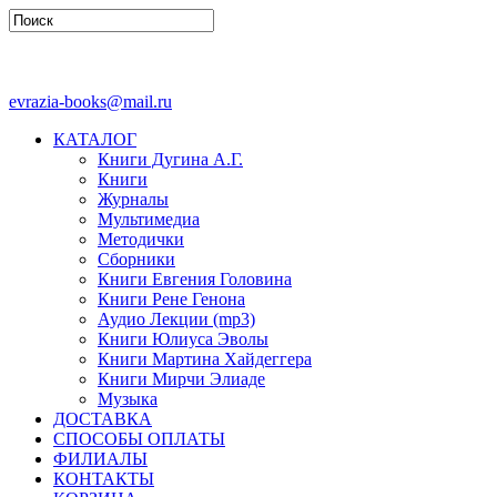
evrazia-books@mail.ru
КАТАЛОГ
Книги Дугина А.Г.
Книги
Журналы
Мультимедиа
Методички
Сборники
Книги Евгения Головина
Книги Рене Генона
Аудио Лекции (mp3)
Книги Юлиуса Эволы
Книги Мартина Хайдеггера
Книги Мирчи Элиаде
Музыка
ДОСТАВКА
СПОСОБЫ ОПЛАТЫ
ФИЛИАЛЫ
КОНТАКТЫ