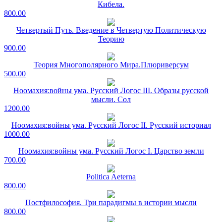
Кибела.
800.00
Четвертый Путь. Введение в Четвертую Политическую
Теорию
900.00
Теория Многополярного Мира.Плюриверсум
500.00
Ноомахия:войны ума. Русский Логос III. Образы русской
мысли. Сол
1200.00
Ноомахия:войны ума. Русский Логос II. Русский историал
1000.00
Ноомахия:войны ума. Русский Логос I. Царство земли
700.00
Politica Aeterna
800.00
Постфилософия. Три парадигмы в истории мысли
800.00