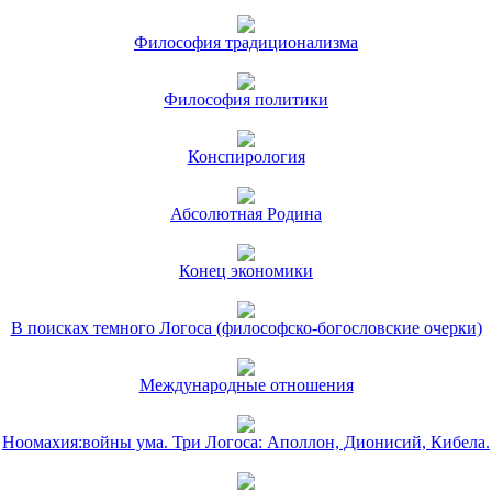
Философия традиционализма
Философия политики
Конспирология
Абсолютная Родина
Конец экономики
В поисках темного Логоса (философско-богословские очерки)
Международные отношения
Ноомахия:войны ума. Три Логоса: Аполлон, Дионисий, Кибела.