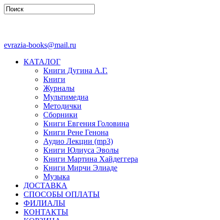
evrazia-books@mail.ru
КАТАЛОГ
Книги Дугина А.Г.
Книги
Журналы
Мультимедиа
Методички
Сборники
Книги Евгения Головина
Книги Рене Генона
Аудио Лекции (mp3)
Книги Юлиуса Эволы
Книги Мартина Хайдеггера
Книги Мирчи Элиаде
Музыка
ДОСТАВКА
СПОСОБЫ ОПЛАТЫ
ФИЛИАЛЫ
КОНТАКТЫ