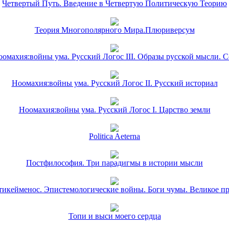
Четвертый Путь. Введение в Четвертую Политическую Теорию
Теория Многополярного Мира.Плюриверсум
омахия:войны ума. Русский Логос III. Образы русской мысли. 
Ноомахия:войны ума. Русский Логос II. Русский историал
Ноомахия:войны ума. Русский Логос I. Царство земли
Politica Aeterna
Постфилософия. Три парадигмы в истории мысли
икейменос. Эпистемологические войны. Боги чумы. Великое п
Топи и выси моего сердца