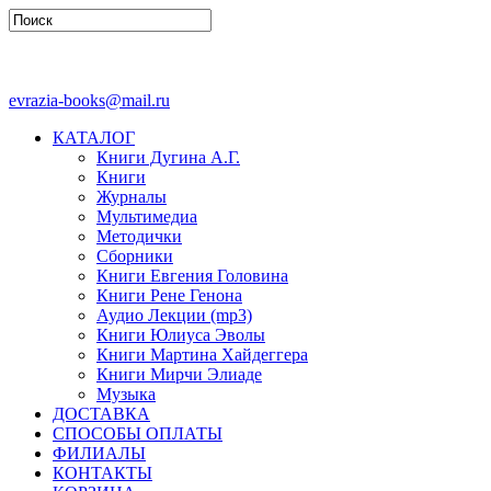
evrazia-books@mail.ru
КАТАЛОГ
Книги Дугина А.Г.
Книги
Журналы
Мультимедиа
Методички
Сборники
Книги Евгения Головина
Книги Рене Генона
Аудио Лекции (mp3)
Книги Юлиуса Эволы
Книги Мартина Хайдеггера
Книги Мирчи Элиаде
Музыка
ДОСТАВКА
СПОСОБЫ ОПЛАТЫ
ФИЛИАЛЫ
КОНТАКТЫ