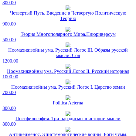
800.00
Четвертый Путь. Введение в Четвертую Политическую
Теорию
900.00
Теория Многополярного Мира.Плюриверсум
500.00
Ноомахия:войны ума. Русский Логос III. Образы русской
мысли. Сол
1200.00
Ноомахия:войны ума. Русский Логос II. Русский историал
1000.00
Ноомахия:войны ума. Русский Логос I. Царство земли
700.00
Politica Aeterna
800.00
Постфилософия. Три парадигмы в истории мысли
800.00
Антикейменос. Эпистемологические войны. Боги чумы.